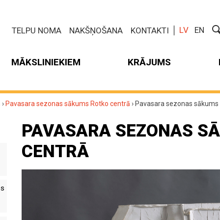
LV
EN
TELPU NOMA
NAKŠŅOŠANA
KONTAKTI
MĀKSLINIEKIEM
KRĀJUMS
m
›
Pavasara sezonas sākums Rotko centrā
›
Pavasara sezonas sākums 
PAVASARA SEZONAS S
CENTRĀ
es