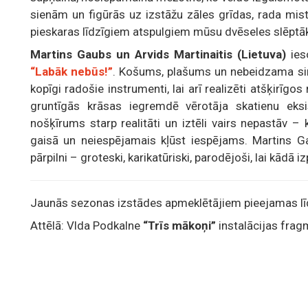
sienām un figūrās uz izstāžu zāles grīdas, rada mis
pieskaras līdzīgiem atspulgiem mūsu dvēseles slēptāk
Martins Gaubs un Arvids Martinaitis (Lietuva)
ieso
“Labāk nebūs!”
. Košums, plašums un nebeidzama sim
kopīgi radošie instrumenti, lai arī realizēti atšķirīgos
gruntīgās krāsas iegremdē vērotāja skatienu eksi
nošķīrums starp realitāti un iztēli vairs nepastāv 
gaisā un neiespējamais kļūst iespējams. Martins Ga
pārpilni – groteski, karikatūriski, parodējoši, lai kādā
Jaunās sezonas izstādes apmeklētājiem pieejamas līd
Attēlā: Vlda Podkalne
“Trīs mākoņi”
instalācijas fra