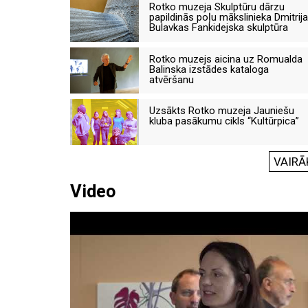
Rotko muzeja Skulptūru dārzu
papildinās poļu mākslinieka Dmitrija
Bulavkas Fankidejska skulptūra
Rotko muzejs aicina uz Romualda
Balinska izstādes kataloga
atvēršanu
Uzsākts Rotko muzeja Jauniešu
kluba pasākumu cikls “Kultūrpica”
VAIRĀ
Video