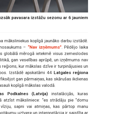
uzsāk pavasara izstāžu sezonu ar 6 jauniem
na māksliniekus kopīgā jaunāko darbu izstādē.
s nosaukums –
“Nav izņēmums”
. Pēdējo laika
, kas globālā mērogā ietekmē visus zemeslodes
litikā, gan veselības aprūpē, un izņēmums nav
reģions, kur mākslas dzīve ir turpinājusies un
rbos. Izstādē apskatāmi 44
Latgales reģiona
 fiksējot gan pārmaiņas, kas skārušas ikdienas
pasauli kopīgā mākslas valodā.
as Podkalnes (Latvija)
instalācijās, kuras
ā atzīst māksliniece: “es strādāju pie “domu
 vīziju, sapni vai atmiņas, kas pārtop manu
tikumu uztvere un interpretācija ir saistīta ar