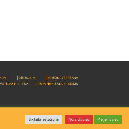
RKUMI
ZIEDOJUMI
VIDEONOVĒROŠANA
IVĀTUMA POLITIKA
DARBINIEKU ATALGOJUMS
Sīkfailu iestatījumi
Noraidīt visu
Pieņemt visu