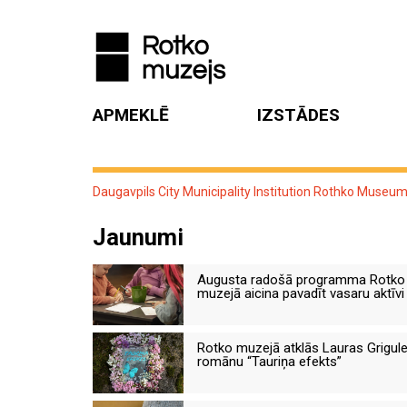
APMEKLĒ
IZSTĀDES
Daugavpils City Municipality Institution Rothko Museu
Jaunumi
Augusta radošā programma Rotko
muzejā aicina pavadīt vasaru aktīvi
Rotko muzejā atklās Lauras Grigul
romānu “Tauriņa efekts”