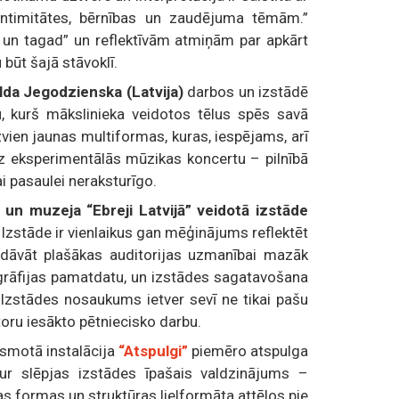
intimitātes, bērnības un zaudējuma tēmām.”
t un tagad” un reflektīvām atmiņām par apkārt
būt šajā stāvoklī.
lda Jegodzienska (Latvija)
darbos un izstādē
, kurš mākslinieka veidotos tēlus spēs savā
zvien jaunas multiformas, kuras, iespējams, arī
uz eksperimentālās mūzikas koncertu – pilnībā
i pasaulei neraksturīgo.
 un muzeja “Ebreji Latvijā” veidotā izstāde
 Izstāde ir vienlaikus gan mēģinājums reflektēt
edāvāt plašākas auditorijas uzmanībai mazāk
grāfijas pamatdatu, un izstādes sagatavošana
 Izstādes nosaukums ietver sevī ne tikai pašu
atoru iesākto pētniecisko darbu.
smotā instalācija
“Atspulgi”
piemēro atspulga
tur slēpjas izstādes īpašais valdzinājums –
 formas un struktūras lielformāta attēlos pie