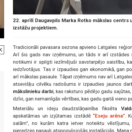
22. aprīlī Daugavpils Marka Rotko mākslas centrs 
izstāžu projektiem.
Tradicionāli pavasara sezona apvieno Latgales reģio
K
Arī šis gads nav izņēmums, un tāds ir arī izstāde
notikumi ir spilgti iezīmējuši savstarpējo saistību
iedzīvotājus. Tas ir izpaudies gan ekonomikā, gan po
arī mākslas pasaule. Tāpat izņēmums nav arī Latgales 
atsevišķu cilvēku radošums ir izpaudies jaunos da
mākslinieku darbi
, kas raksturo pēdējo gadu sajūtas,
dzīvi, gan nemainīgās vērtības, kas gadu gaitā vieno 
Materiālu un ideju daudzslāņainība fiksēta
Vald
apskatāmas un izjūtamas izstādē
“Eseju arēna”
. K
salām”, no kurām katra ietver noteiktu vēstījumu,
pieredzes pasauli atspoguļojošās instalācijās. Mana no