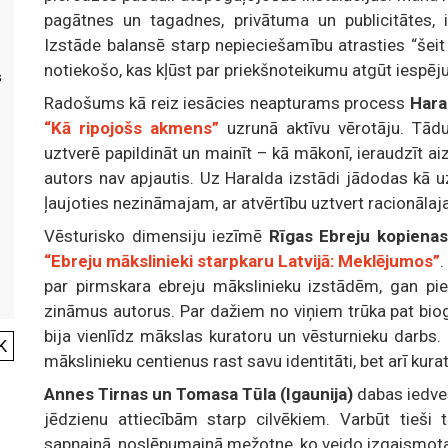
pagātnes un tagadnes, privātuma un publicitātes, 
Izstāde balansē starp nepieciešamību atrasties “šei
notiekošo, kas kļūst par priekšnoteikumu atgūt iespēju 
s
Radošums kā reiz iesācies neapturams process
Hara
“Kā ripojošs akmens”
uzrunā aktīvu vērotāju. Tādu
uztverē papildināt un mainīt – kā mākonī, ieraudzīt ai
autors nav apjautis. Uz Haralda izstādi jādodas kā 
ļaujoties nezināmajam, ar atvērtību uztvert racionālaja
Vēsturisko dimensiju iezīmē
Rīgas Ebreju kopienas
“Ebreju mākslinieki starpkaru Latvijā: Meklējumos”
.
par pirmskara ebreju mākslinieku izstādēm, gan pi
zināmus autorus. Par dažiem no viņiem trūka pat bio
bija vienlīdz mākslas kuratoru un vēsturnieku darbs.
K
mākslinieku centienus rast savu identitāti, bet arī kur
Annes Tirnas un Tomasa Tūla (Igaunija)
dabas iedve
jēdzienu attiecībām starp cilvēkiem. Varbūt tieši 
sapņainā, noslēpumainā mežotne, ko veido izgaismotas