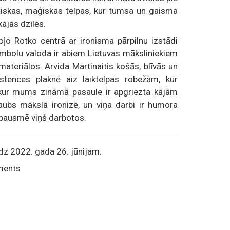
tiskas, maģiskas telpas, kur tumsa un gaisma
ajās dzīlēs.
ļo Rotko centrā ar ironisma pārpilnu izstādi
bolu valoda ir abiem Lietuvas māksliniekiem
 materiālos. Arvida Martinaitis košās, blīvās un
stences plaknē aiz laiktelpas robežām, kur
– kur mums zināmā pasaule ir apgriezta kājām
ubs mākslā ironizē, un viņa darbi ir humora
 izpausmē viņš darbotos.
z 2022. gada 26. jūnijam.
gments