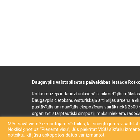
Daugavpils valstspilsētas pašvaldības iestāde Rotk
Rotko muzejs ir daudzfunkcionāls laikmetīgās mākslas, 
Daugavpils cietoksnī, vēsturiskajā artilērijas arsenāla ē
pastāvīgās un mainīgās ekspozīcijas vairāk nekā 2500 
organizēti starptautiski simpoziji māksliniekiem, radošā
bērnu un jauniešu mākslas izglītības programmas. Muz
Mēs savā vietnē izmantojam sīkfailus, lai sniegtu jums visatbilsto
semināru un konferenču telpas. Rotko muzeja telpās at
Noklikšķinot uz “Pieņemt visu”, Jūs piekrītat VISU sīkfailu izmantoš
kafejnīca. Līdzās Rotko muzejam 2022. gadā tika atklā
noteiktu, kā jūsu apkopotos datus var izmantot.
telpa – “Martinsona māja” ar keramiķa Pētera Martinso