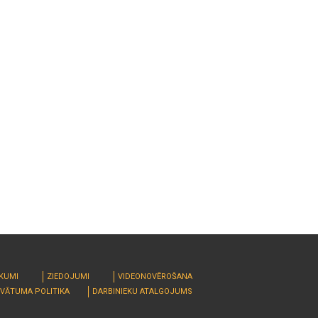
RKUMI
ZIEDOJUMI
VIDEONOVĒROŠANA
IVĀTUMA POLITIKA
DARBINIEKU ATALGOJUMS