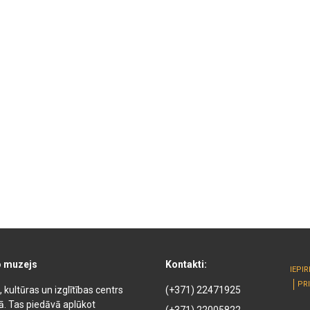
o muzejs
Kontakti:
IEPI
PR
kultūras un izglītības centrs
(+371) 22471925
kā. Tas piedāvā aplūkot
(+371) 22005822