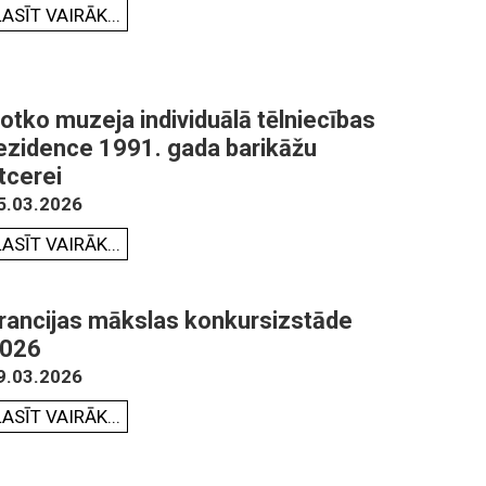
LASĪT VAIRĀK...
otko muzeja individuālā tēlniecības
ezidence 1991. gada barikāžu
tcerei
5.03.2026
LASĪT VAIRĀK...
rancijas mākslas konkursizstāde
026
9.03.2026
LASĪT VAIRĀK...