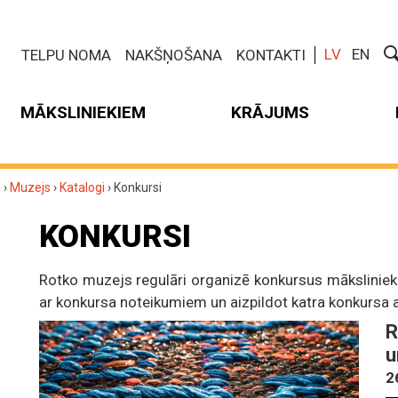
LV
EN
TELPU NOMA
NAKŠŅOŠANA
KONTAKTI
MĀKSLINIEKIEM
KRĀJUMS
m
›
Muzejs
›
Katalogi
›
Konkursi
KONKURSI
Rotko muzejs regulāri organizē konkursus māksliniekie
ar konkursa noteikumiem un aizpildot katra konkursa a
R
u
2