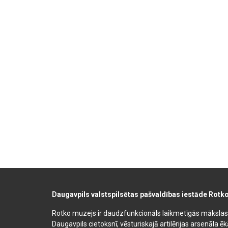
Daugavpils valstspilsētas pašvaldības iestāde Rotk
Rotko muzejs ir daudzfunkcionāls laikmetīgās mākslas, 
Daugavpils cietoksnī, vēsturiskajā artilērijas arsenāla ē