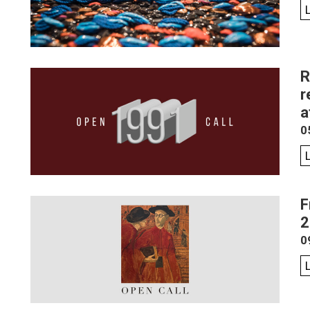
R
r
a
0
F
2
0