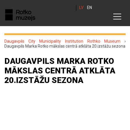
LV
EN
Daugavpils City Municipality Institution Rothko Museum
›
Daugavpils Marka Rotko mākslas centrā atklāta 20.izstāžu sezona
DAUGAVPILS MARKA ROTKO
MĀKSLAS CENTRĀ ATKLĀTA
20.IZSTĀŽU SEZONA