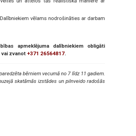
veltes un attēlos tās reālistiskā manierē ar
Dalībniekiem vēlams nodrošināties ar darbam
bības apmeklējuma dalībniekiem obligāti
vai zvanot
+371 26564817
.
paredzēta bērniem vecumā no 7 līdz 11 gadiem.
 muzejā skatāmās izstādes un pilnveido radošās