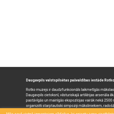
Daugavpils valstspilsētas pašvaldības iestāde Rotk
Rotko muzejs ir daudzfunkcionāls laikmetīgās mākslas, 
Daugavpils cietoksnī, vēsturiskajā artilērijas arsenāla ē
pastāvīgās un mainīgās ekspozīcijas vairāk nekā 2500 
organizēti starptautiski simpoziji māksliniekiem, radošā
bērnu un jauniešu mākslas izglītības programmas. Muz