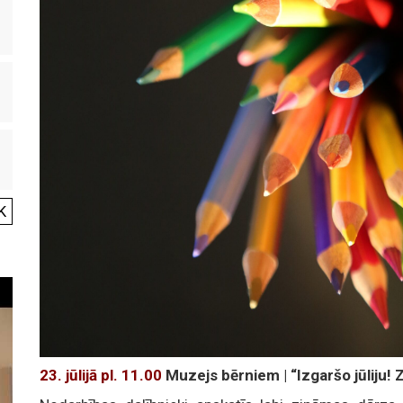
K
23. jūlijā pl. 11.00
Muzejs bērniem | “Izgaršo jūliju! Za