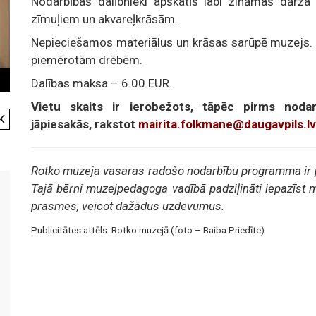
Nodarbības dalībnieki apskatīs labi zināmas dārza 
zīmuļiem un akvareļkrāsām.
Nepieciešamos materiālus un krāsas sarūpē muzejs. 
piemērotām drēbēm.
Dalības maksa – 6.00 EUR.
Vietu skaits ir ierobežots, tāpēc pirms nodar
K
jāpiesakās, rakstot
mairita.folkmane@daugavpils.lv
Rotko muzeja vasaras radošo nodarbību programma ir 
Tajā bērni muzejpedagoga vadībā padziļināti iepazīst
prasmes, veicot dažādus uzdevumus.
Publicitātes attēls: Rotko muzejā (foto – Baiba Priedīte)