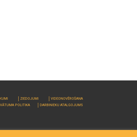
RKUMI
ZIEDOJUMI
VIDEONOVĒROŠANA
IVĀTUMA POLITIKA
DARBINIEKU ATALGOJUMS