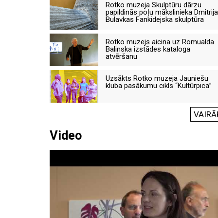
Rotko muzeja Skulptūru dārzu
papildinās poļu mākslinieka Dmitrija
Bulavkas Fankidejska skulptūra
Rotko muzejs aicina uz Romualda
Balinska izstādes kataloga
atvēršanu
Uzsākts Rotko muzeja Jauniešu
kluba pasākumu cikls “Kultūrpica”
VAIRĀ
Video