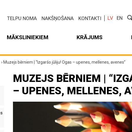
LV
EN
TELPU NOMA
NAKŠŅOŠANA
KONTAKTI
MĀKSLINIEKIEM
KRĀJUMS
m
›
Muzejs bērniem | “Izgaršo jūliju! Ogas – upenes, mellenes, avenes”
MUZEJS BĒRNIEM | “IZG
– UPENES, MELLENES, 
es