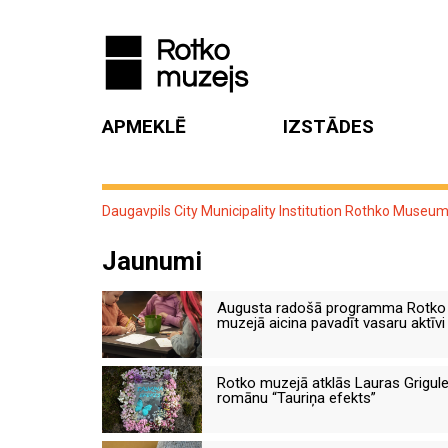
APMEKLĒ
IZSTĀDES
Daugavpils City Municipality Institution Rothko Museu
Jaunumi
Augusta radošā programma Rotko
muzejā aicina pavadīt vasaru aktīvi
Rotko muzejā atklās Lauras Grigul
romānu “Tauriņa efekts”