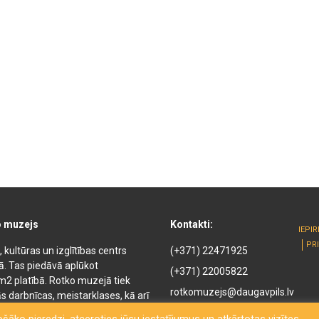
o muzejs
Kontakti:
IEPI
PR
kultūras un izglītības centrs
(+371) 22471925
kā. Tas piedāvā aplūkot
(+371) 22005822
m2 platībā. Rotko muzejā tiek
rotkomuzejs@daugavpils.lv
s darbnīcas, meistarklases, kā arī
ejā ir pieejamas naktsmītnes,
Mihaila iela 3, Daugavpils,