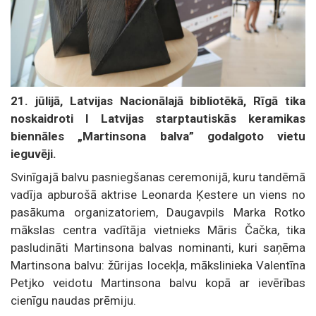
21. jūlijā, Latvijas Nacionālajā bibliotēkā, Rīgā tika
noskaidroti I Latvijas starptautiskās keramikas
biennāles „Martinsona balva” godalgoto vietu
ieguvēji.
Svinīgajā balvu pasniegšanas ceremonijā, kuru tandēmā
vadīja apburošā aktrise Leonarda Ķestere un viens no
pasākuma organizatoriem, Daugavpils Marka Rotko
mākslas centra vadītāja vietnieks Māris Čačka, tika
pasludināti Martinsona balvas nominanti, kuri saņēma
Martinsona balvu: žūrijas locekļa, mākslinieka Valentīna
Petjko veidotu Martinsona balvu kopā ar ievērības
cienīgu naudas prēmiju.