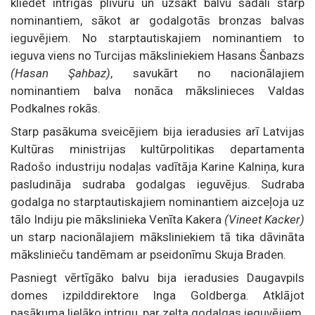
kliedēt intrigas plīvuru un uzsākt balvu sadali starp
nominantiem, sākot ar godalgotās bronzas balvas
ieguvējiem. No starptautiskajiem nominantiem to
ieguva viens no Turcijas māksliniekiem Hasans Šanbazs
(
Hasan Şahbaz)
, savukārt no nacionālajiem
nominantiem balva nonāca mākslinieces Valdas
Podkalnes rokās.
Starp pasākuma sveicējiem bija ieradusies arī Latvijas
Kultūras ministrijas kultūrpolitikas departamenta
Radošo industriju nodaļas vadītāja Karine Kalniņa, kura
pasludināja sudraba godalgas ieguvējus. Sudraba
godalga no starptautiskajiem nominantiem aizceļoja uz
tālo Indiju pie mākslinieka Venīta Kakera
(Vineet Kacker)
un starp nacionālajiem māksliniekiem tā tika dāvināta
mākslinieču tandēmam ar pseidonīmu Skuja Braden.
Pasniegt vērtīgāko balvu bija ieradusies Daugavpils
domes izpilddirektore Inga Goldberga. Atklājot
pasākuma lielāko intrigu, par zelta godalgas ieguvējiem.