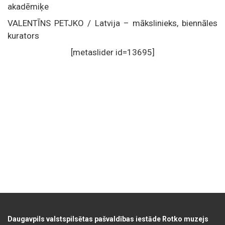
akadēmiķe
VALENTĪNS PETJKO / Latvija – mākslinieks, biennāles
kurators
[metaslider id=13695]
Daugavpils valstspilsētas pašvaldības iestāde Rotko muzejs