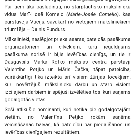
Par tiem tika pasludināti, no starptautisko mākslinieku
vidus Marī-Hosē Komelo
(Marie-Josée Comello)
, kas
pārstāvēja Vāciju, savukārt no vietējiem māksliniekiem
triumfēja – Dainis Pundurs.
Mākslinieki, neslēpjot prieka asaras, pateicās pasākuma
organizatoriem un cilvēkiem, kuru ieguldījums
pasākuma norisē ir bijis ievērības cienīgs, un tie ir
Daugavpils Marka Rotko mākslas centra pārstāvji
Valentīns Petjko un Māris Čačka, tāpat pateicība,
vairākkārtīgi tika izteikta arī visiem žūrijas locekļiem,
kuri novērtējuši mākslinieku darbu un starp visiem
izcilajiem darbiem ir spējuši izvēlēties tos, kuri saņems
godalgotās vietas.
Seši atlikušie nominanti, kuri netika pie godalgotajām
vietām, no Valentīna Petjko rokām saņēma
veicināšanas balvas, kā pateicību par piedalīšanos un
ievērības cienīgajiem rezultātiem.