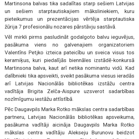
Martinsona balvas tika sadalītas starp sešiem Latvijas
un sešiem starptautiskajiem māksliniekiem, kuru
pieteikumus un prezentācijas vērtēja starptautiska
žūrija 7 profesionālu nozares pārstāvju sastāvā.
Vēl mirkli pirms pasludināt godalgoto balvu ieguvējus,
pasākuma viens no galvenajiem organizatoriem
Valentīns Petjko izteica pateicību un sveica visus tos
keramiķus, kuri piedalījās biennāles izstādē-konkursā
Martinsona balva, kaut arī netika nominantu vidū. Kad
dalībnieki tika apsveikti, sveikt pasākuma viesus ieradās
arī Latvijas Nacionālās bibliotēkas izstāžu centra
vadītāja Brigita Zelča-Aispure uzsverot sadarbības
nozīmīgumu iestāžu attīstībā.
Pēc Daugavpils Marka Rotko mākslas centra sadarbības
partneru, Latvijas Nacionālās bibliotēkas apsveikuma,
pasākuma vadītāji aicināja Daugavpils Marka Rotko
mākslas centra vadītāju Alekseju Burunovu beidzot