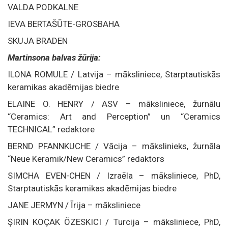
VALDA PODKALNE
IEVA BERTAŠŪTE-GROSBAHA
SKUJA BRADEN
Martinsona balvas žūrija:
ILONA ROMULE / Latvija – māksliniece, Starptautiskās
keramikas akadēmijas biedre
ELAINE O. HENRY / ASV – māksliniece, žurnālu
“Ceramics: Art and Perception” un “Ceramics
TECHNICAL” redaktore
BERND PFANNKUCHE / Vācija – mākslinieks, žurnāla
“Neue Keramik/New Ceramics” redaktors
SIMCHA EVEN-CHEN / Izraēla – māksliniece, PhD,
Starptautiskās keramikas akadēmijas biedre
JANE JERMYN / Īrija – māksliniece
ŞIRIN KOÇAK ÖZESKICI / Turcija – māksliniece, PhD,