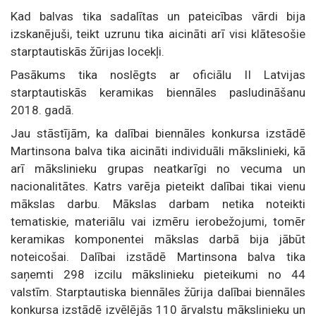
Kad balvas tika sadalītas un pateicības vārdi bija
izskanējuši, teikt uzrunu tika aicināti arī visi klātesošie
starptautiskās žūrijas locekļi.
Pasākums tika noslēgts ar oficiālu II Latvijas
starptautiskās keramikas biennāles pasludināšanu
2018. gadā.
Jau stāstījām, ka dalībai biennāles konkursa izstādē
Martinsona balva tika aicināti individuāli mākslinieki, kā
arī mākslinieku grupas neatkarīgi no vecuma un
nacionalitātes. Katrs varēja pieteikt dalībai tikai vienu
mākslas darbu. Mākslas darbam netika noteikti
tematiskie, materiālu vai izmēru ierobežojumi, tomēr
keramikas komponentei mākslas darbā bija jābūt
noteicošai. Dalībai izstādē Martinsona balva tika
saņemti 298 izcilu mākslinieku pieteikumi no 44
valstīm. Starptautiska biennāles žūrija dalībai biennāles
konkursa izstādē izvēlējās 110 ārvalstu mākslinieku un