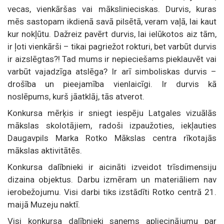
vecas, vienkāršas vai mākslinieciskas. Durvis, kuras
mēs sastopam ikdienā savā pilsētā, veram vaļā, lai kaut
kur nokļūtu. Dažreiz pavērt durvis, lai ielūkotos aiz tām,
ir ļoti vienkārši – tikai pagriežot rokturi, bet varbūt durvis
ir aizslēgtas?! Tad mums ir nepieciešams pieklauvēt vai
varbūt vajadzīga atslēga? Ir arī simboliskas durvis –
drošība un pieejamība vienlaicīgi. Ir durvis kā
noslēpums, kurš jāatklāj, tās atverot.
Konkursa mērķis ir sniegt iespēju Latgales vizuālās
mākslas skolotājiem, radoši izpaužoties, iekļauties
Daugavpils Marka Rotko Mākslas centra rīkotajās
mākslas aktivitātēs.
Konkursa dalībnieki ir aicināti izveidot trīsdimensiju
dizaina objektus. Darbu izmēram un materiāliem nav
ierobežojumu. Visi darbi tiks izstādīti Rotko centrā 21.
maijā Muzeju naktī.
Visi konkursa dalībnieki saņems apliecinājumu par