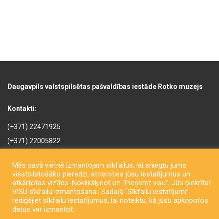
Daugavpils valstspilsētas pašvaldības iestāde Rotko muzejs
Kontakti:
(+371) 22471925
(+371) 22005822
rotkomuzejs@daugavpils.lv
Mēs savā vietnē izmantojam sīkfailus, lai sniegtu jums
Mihaila iela 3, Daugavpils,
visatbilstošāko pieredzi, atceroties jūsu iestatījumus un
LV-5401, Latvija
atkārtotas vizītes. Noklikšķinot uz “Pieņemt visu”, Jūs piekrītat
VISU sīkfailu izmantošanai. Sadaļā “Sīkfailu iestatījumi”
rediģējiet sīkfailu iestatījumus, lai noteiktu, kā jūsu apkopotos
datus var izmantot.