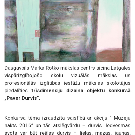
Daugavpils Marka Rotko mākslas centrs aicina Latgales
vispārizglītojošo skolu vizuālās mākslas un
profesionālās izglītības iestāžu mākslas skolotājus
piedalīties
trīsdimensiju dizaina objektu konkursā
„Paver Durvis”.
Konkursa tēma izraudzīta saistībā ar akciju “ Muzeju
nakts 2016” un tās atslēgvārdu – durvis. Iedvesmas
avots var būt reālas durvis – lielas, mazas, jaunas,