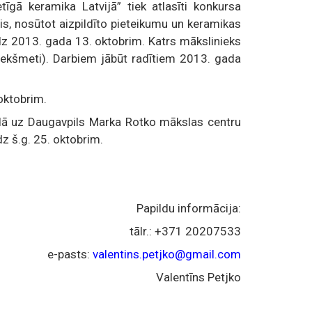
tīgā keramika Latvijā” tiek atlasīti konkursa
iķis, nosūtot aizpildīto pieteikumu un keramikas
dz 2013. gada 13. oktobrim.
Katrs mākslinieks
priekšmeti). Darbiem jābūt radītiem 2013. gada
 oktobrim.
ādā uz Daugavpils Marka Rotko mākslas centru
z š.g. 25. oktobrim.
Papildu informācija:
tālr.: +371 20207533
e-pasts:
valentins.petjko@gmail.com
Valentīns Petjko