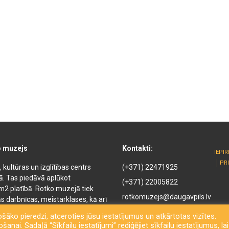
o muzejs
Kontakti:
IEPI
PR
kultūras un izglītības centrs
(+371) 22471925
kā. Tas piedāvā aplūkot
(+371) 22005822
m2 platībā. Rotko muzejā tiek
rotkomuzejs@daugavpils.lv
s darbnīcas, meistarklases, kā arī
ejā ir pieejamas naktsmītnes,
Mihaila iela 3, Daugavpils,
šāko pieredzi, atceroties jūsu iestatījumus un atkārtotas vizītes.
rodas arī suvenīru veikals un
LV-5401, Latvija
anai. Sadaļā “Sīkfailu iestatījumi” rediģējiet sīkfailu iestatījumus, lai