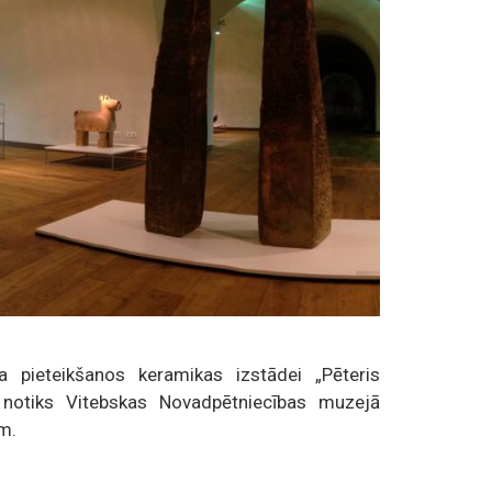
 pieteikšanos keramikas izstādei „Pēteris
a notiks Vitebskas Novadpētniecības muzejā
im.