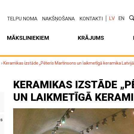
LV
EN
TELPU NOMA
NAKŠŅOŠANA
KONTAKTI
MĀKSLINIEKIEM
KRĀJUMS
m
›
Keramikas izstāde „Pēteris Martinsons un laikmetīgā keramika Latvijā
KERAMIKAS IZSTĀDE „
UN LAIKMETĪGĀ KERAMI
es