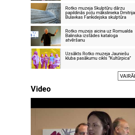
Rotko muzeja Skulptūru dārzu
papildinās poļu mākslinieka Dmitrija
Bulavkas Fankidejska skulptūra
Rotko muzejs aicina uz Romualda
Balinska izstādes kataloga
atvēršanu
Uzsākts Rotko muzeja Jauniešu
kluba pasākumu cikls “Kultūrpica”
VAIRĀ
Video