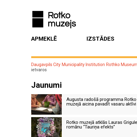
APMEKLĒ
IZSTĀDES
Daugavpils City Municipality Institution Rothko Museu
ietvaros
Jaunumi
Augusta radošā programma Rotko
muzejā aicina pavadīt vasaru aktīvi
Rotko muzejā atklās Lauras Grigul
romānu “Tauriņa efekts”