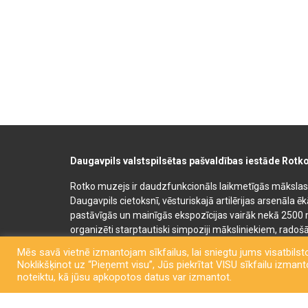
Daugavpils valstspilsētas pašvaldības iestāde Rotk
Rotko muzejs ir daudzfunkcionāls laikmetīgās mākslas, 
Daugavpils cietoksnī, vēsturiskajā artilērijas arsenāla ē
pastāvīgās un mainīgās ekspozīcijas vairāk nekā 2500 
organizēti starptautiski simpoziji māksliniekiem, radošā
bērnu un jauniešu mākslas izglītības programmas. Muz
Mēs savā vietnē izmantojam sīkfailus, lai sniegtu jums visatbilsto
semināru un konferenču telpas. Rotko muzeja telpās at
Noklikšķinot uz “Pieņemt visu”, Jūs piekrītat VISU sīkfailu izmantoš
kafejnīca. Līdzās Rotko muzejam 2022. gadā tika atklā
noteiktu, kā jūsu apkopotos datus var izmantot.
telpa – “Martinsona māja” ar keramiķa Pētera Martinso
“Sapņu pilsēta”, mainīgām keramikas mākslas izstādē