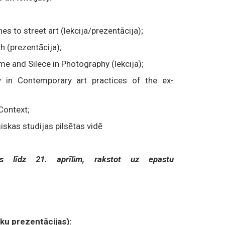
s to street art (lekcija/prezentācija);
 (prezentācija);
 and Silece in Photography (lekcija);
y in Contemporary art practices of the ex-
 Context;
iskas studijas pilsētas vidē
ās līdz 21. aprīlim, rakstot uz epastu
eku prezentācijas):