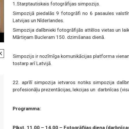
1.Starptautiskais fotogrāfijas simpozijs.
Simpozijā piedalās 9 fotogrāfi no 6 pasaules valstīm
Latvijas un Nīderlandes.
Simpozija dalībnieki fotogrāfijās attēlos vietas un lai
Mārtiņam Bucleram 150. dzimšanas dienā.
K
Simpozijs ir nozīmīga komunikācijas platforma viena
tostarp arī Latvijā.
22. aprīlī simpozija ietvaros notiks simpozija dalīb
profesionāļu prezentācijas, lekcijas un darbnīcas (visa
Programma:
Plkst. 11.00 – 14.00 – Fotogrāfijas diena (darbnīcas