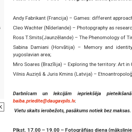
Andy Fabrikant (Francija) – Games: different approache
Cleo Wachter (Nīderlande) – Photopgraphy as research
s
Ross T.Smits(Jaunzēlande) – The Phenomology of Time
Sabina Damiani (Horvātija) – Memory and identit
yugoslavian area;
Miro Soares (Brazīlija) – Exploring the territory: Art in
Vilnis Auziņš & Juris Kmins (Latvija) – Etnoantropoloģ
Darbnīcam un lekcijām iepriekšēja pieteikšan
baiba.priedite@daugavpils.lv
.
K
Vietu skaits ierobežots, pasākums notiek bez maksas.
Plkst. 17.00 – 19.00 – Fotogrāfijas diena (mākslini