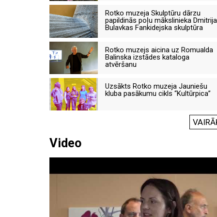
Rotko muzeja Skulptūru dārzu
papildinās poļu mākslinieka Dmitrija
Bulavkas Fankidejska skulptūra
Rotko muzejs aicina uz Romualda
Balinska izstādes kataloga
atvēršanu
Uzsākts Rotko muzeja Jauniešu
kluba pasākumu cikls “Kultūrpica”
VAIRĀ
Video