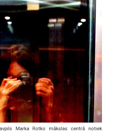
avpils Marka Rotko mākslas centrā notiek