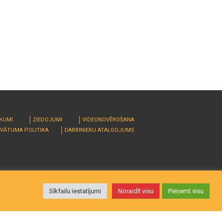
RKUMI
ZIEDOJUMI
VIDEONOVĒROŠANA
IVĀTUMA POLITIKA
DARBINIEKU ATALGOJUMS
Sīkfailu iestatījumi
Noraidīt visu
Pieņemt visu