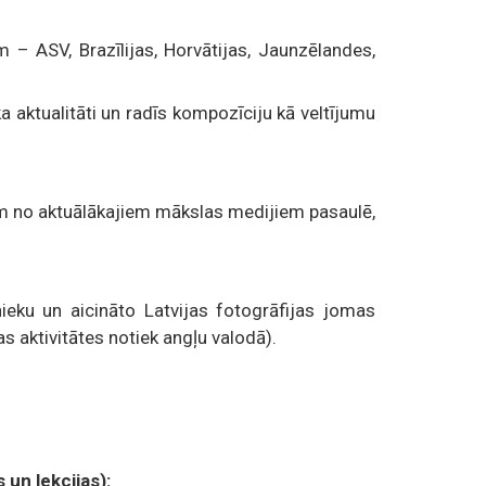
 – ASV, Brazīlijas, Horvātijas, Jaunzēlandes,
ka aktualitāti un radīs kompozīciju kā veltījumu
m no aktuālākajiem mākslas medijiem pasaulē,
nieku un aicināto Latvijas fotogrāfijas jomas
s aktivitātes notiek angļu valodā).
 un lekcijas):