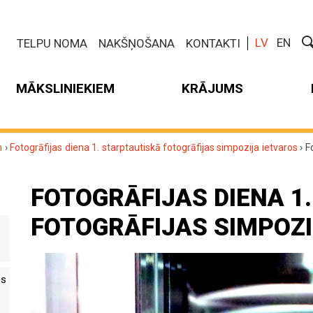
LV
EN
TELPU NOMA
NAKŠŅOŠANA
KONTAKTI
MĀKSLINIEKIEM
KRĀJUMS
m
›
Fotogrāfijas diena 1. starptautiskā fotogrāfijas simpozija ietvaros
›
F
FOTOGRĀFIJAS DIENA 1
FOTOGRĀFIJAS SIMPOZI
es