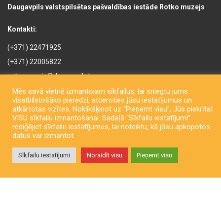
Daugavpils valstspilsētas pašvaldības iestāde Rotko muzejs
Kontakti:
(+371) 22471925
(+371) 22005822
rotkomuzejs@daugavpils.lv
Mihaila iela 3, Daugavpils,
Mēs savā vietnē izmantojam sīkfailus, lai sniegtu jums
visatbilstošāko pieredzi, atceroties jūsu iestatījumus un
LV-5401, Latvija
atkārtotas vizītes. Noklikšķinot uz “Pieņemt visu”, Jūs piekrītat
VISU sīkfailu izmantošanai. Sadaļā “Sīkfailu iestatījumi”
rediģējiet sīkfailu iestatījumus, lai noteiktu, kā jūsu apkopotos
datus var izmantot.
Sīkfailu iestatījumi
Noraidīt visu
Pieņemt visu
Copyright © Daugavpils City Municipality Institution Rothko Museum
2026. All rights reserved. Izstrādāja
LatInSoft
.