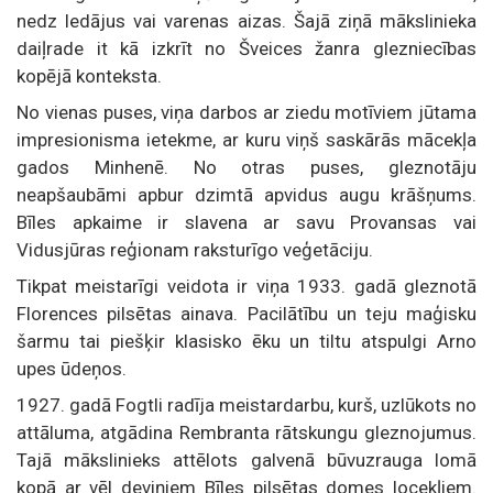
nedz ledājus vai varenas aizas. Šajā ziņā mākslinieka
daiļrade it kā izkrīt no Šveices žanra glezniecības
kopējā konteksta.
No vienas puses, viņa darbos ar ziedu motīviem jūtama
impresionisma ietekme, ar kuru viņš saskārās mācekļa
gados Minhenē. No otras puses, gleznotāju
neapšaubāmi apbur dzimtā apvidus augu krāšņums.
Bīles apkaime ir slavena ar savu Provansas vai
Vidusjūras reģionam raksturīgo veģetāciju.
Tikpat meistarīgi veidota ir viņa 1933. gadā gleznotā
Florences pilsētas ainava. Pacilātību un teju maģisku
šarmu tai piešķir klasisko ēku un tiltu atspulgi Arno
upes ūdeņos.
1927. gadā Fogtli radīja meistardarbu, kurš, uzlūkots no
attāluma, atgādina Rembranta rātskungu gleznojumus.
Tajā mākslinieks attēlots galvenā būvuzrauga lomā
kopā ar vēl deviņiem Bīles pilsētas domes locekļiem.