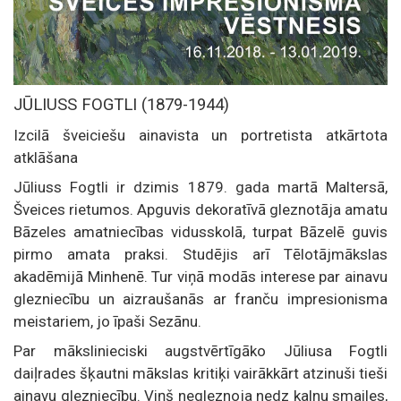
JŪLIUSS FOGTLI (1879-1944)
Izcilā šveiciešu ainavista un portretista atkārtota
atklāšana
Jūliuss Fogtli ir dzimis 1879. gada martā Maltersā,
Šveices rietumos. Apguvis dekoratīvā gleznotāja amatu
Bāzeles amatniecības vidusskolā, turpat Bāzelē guvis
pirmo amata praksi. Studējis arī Tēlotājmākslas
akadēmijā Minhenē. Tur viņā modās interese par ainavu
glezniecību un aizraušanās ar franču impresionisma
meistariem, jo īpaši Sezānu.
Par mākslinieciski augstvērtīgāko Jūliusa Fogtli
daiļrades šķautni mākslas kritiķi vairākkārt atzinuši tieši
ainavu glezniecību. Viņš negleznoja nedz kalnu smailes,