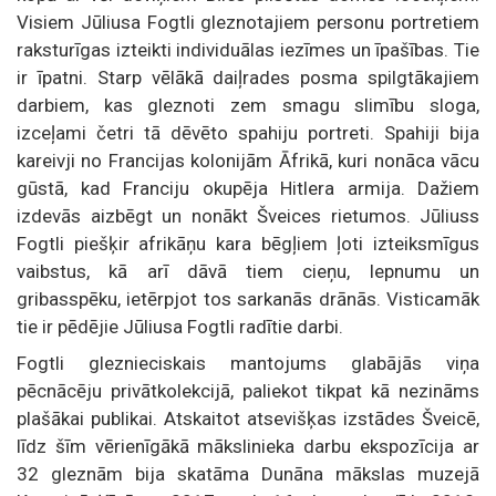
Visiem Jūliusa Fogtli gleznotajiem personu portretiem
raksturīgas izteikti individuālas iezīmes un īpašības. Tie
ir īpatni. Starp vēlākā daiļrades posma spilgtākajiem
darbiem, kas gleznoti zem smagu slimību sloga,
izceļami četri tā dēvēto spahiju portreti. Spahiji bija
kareivji no Francijas kolonijām Āfrikā, kuri nonāca vācu
gūstā, kad Franciju okupēja Hitlera armija. Dažiem
izdevās aizbēgt un nonākt Šveices rietumos. Jūliuss
Fogtli piešķir afrikāņu kara bēgļiem ļoti izteiksmīgus
vaibstus, kā arī dāvā tiem cieņu, lepnumu un
gribasspēku, ietērpjot tos sarkanās drānās. Visticamāk
tie ir pēdējie Jūliusa Fogtli radītie darbi.
Fogtli gleznieciskais mantojums glabājās viņa
pēcnācēju privātkolekcijā, paliekot tikpat kā nezināms
plašākai publikai. Atskaitot atsevišķas izstādes Šveicē,
līdz šīm vērienīgākā mākslinieka darbu ekspozīcija ar
32 gleznām bija skatāma Dunāna mākslas muzejā