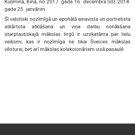
Kuņminā, Ķīnā, no 2017. gada 16. decembra līdz 2018.
gada 25. janvārim.
Šī valstiski nozīmīgā un epohālā ainavista un portretista
atkārtota atklāšana un viņa darbu nonākšana
starptautiskajā mākslas tirgū ir uzskatāma par lielu
veiksmi, kas ir nozīmīga ne tikai Šveices mākslas
vēsturei, bet arī mākslas kolekcionāriem visā pasaulē