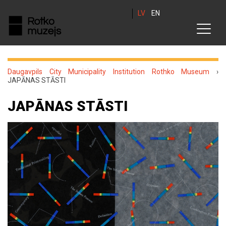
LV
EN
Daugavpils City Municipality Institution Rothko Museum
›
JAPĀNAS STĀSTI
JAPĀNAS STĀSTI