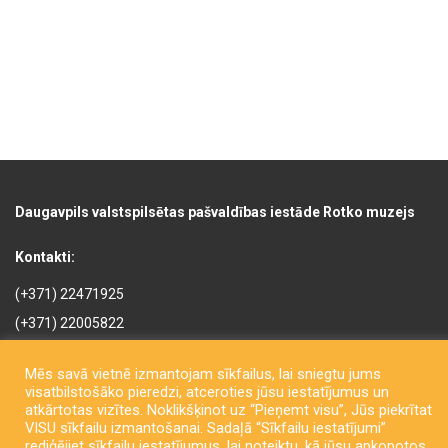
Daugavpils valstspilsētas pašvaldības iestāde Rotko muzejs
Kontakti:
(+371) 22471925
(+371) 22005822
rotkomuzejs@daugavpils.lv
Mēs savā vietnē izmantojam sīkfailus, lai sniegtu jums
Mihaila iela 3, Daugavpils,
visatbilstošāko pieredzi, atceroties jūsu iestatījumus un
LV-5401, Latvija
atkārtotas vizītes. Noklikšķinot uz “Pieņemt visu”, Jūs piekrītat
VISU sīkfailu izmantošanai. Sadaļā “Sīkfailu iestatījumi”
rediģējiet sīkfailu iestatījumus, lai noteiktu, kā jūsu apkopotos