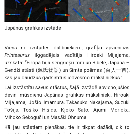
Japānas grafikas izstāde
Viens no izstādes dalībniekiem, grafiķu apvienības
Printsaurus
ilggadējais vadītājs Hiroaki Mijajama,
uzskata: “Eiropā bija sengrieķu mīti un Bībele, Japānā –
Gendži stāsti (源氏物語) un Simts poēmas (百人一首),
kas jau daudzus gadsimtus iedvesmo māksliniekus.”
Lai izstāstītu savus stāstus, šajā izstādē apvienojušies
deviņi mūsdienu Japānas grafikas mākslinieki: Hiroaki
Mijajama, Jošio Imamura, Takasuke Nakajama, Suzuki
Tošija, Tošiko Hišida, Kjoko Sato, Ajumi Morioka,
Mihoko Sekoguči un Masāki Ohnuma.
Kā jau stāstiem pienākas, tie ir tikpat dažādi, cik to