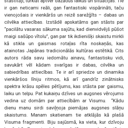
stāstītāji, turklāt aptver dažādus laikus un situācijas. Tie
ir gan neticami reāli, gan fantastiski vispārināti, taču
vienojošais ir vienkāršs un reizē sarežģīts – dabas un
cilvēka attiecības. Izstādē apskatāms gan stāsts par
“pacilātu vasaras sākuma sajūtu, kad dienvidvējš pūšot
maigi sašūpo vītolu”, gan par tik ikdienišķi skaistu mirkli
kā stikla un gaismas rotaļas rīta noskaņās, kas
atainotas Japānas tradicionālās kultūras estētikā. Cits
autors rāda savu iedomātu ainavu, fantastisku vidi,
savukārt vēl kādam svarīgas ir dabas, cilvēka un
sabiedrības attiecības. Te ir arī spriedze un dinamika
vienkāršos līniju ritmos, kā arī gandrīz zinātnisks
spektra krāsu spēles pētījums, kas stāsta par gaismu,
laiku un telpu. Pat kukaiņu dzīves un augsnes vērojums
vedina uz domām par attiecībām ar Visumu. “Kādu
dienu manu sirdi saviļņoja piemājas augsnes slāņu
skaistums. Manam skatienam tie atklājās kā plašā
Visuma fragmenti. Biju sajūsmā, ka vieta, kur dzīvoju