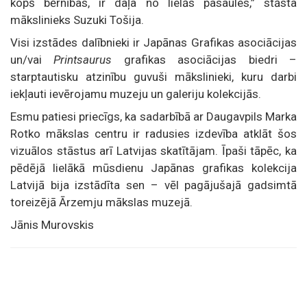
kopš bērnības, ir daļa no lielās pasaules,” stāsta
mākslinieks Suzuki Tošija.
Visi izstādes dalībnieki ir Japānas Grafikas asociācijas
un/vai
Printsaurus
grafikas asociācijas biedri –
starptautisku atzinību guvuši mākslinieki, kuru darbi
iekļauti ievērojamu muzeju un galeriju kolekcijās.
Esmu patiesi priecīgs, ka sadarbībā ar Daugavpils Marka
Rotko mākslas centru ir radusies izdevība atklāt šos
vizuālos stāstus arī Latvijas skatītājam. Īpaši tāpēc, ka
pēdējā lielākā mūsdienu Japānas grafikas kolekcija
Latvijā bija izstādīta sen – vēl pagājušajā gadsimtā
toreizējā Ārzemju mākslas muzejā.
Jānis Murovskis