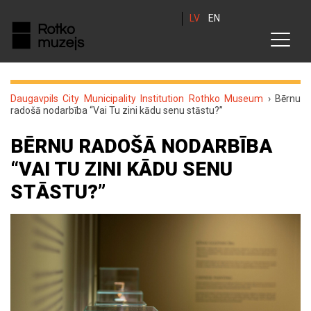
LV
EN
Daugavpils City Municipality Institution Rothko Museum
›
Bērnu
radošā nodarbība “Vai Tu zini kādu senu stāstu?”
BĒRNU RADOŠĀ NODARBĪBA
“VAI TU ZINI KĀDU SENU
STĀSTU?”