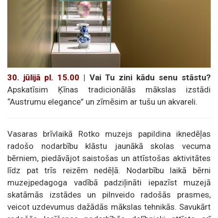
30. jūlijā pl. 15.00 |
Vai Tu zini kādu senu stāstu?
Apskatīsim Ķīnas tradicionālās mākslas izstādi
“Austrumu elegance” un zīmēsim ar tušu un akvareli.
Vasaras brīvlaikā Rotko muzejs papildina iknedēļas
radošo nodarbību klāstu jaunākā skolas vecuma
bērniem, piedāvājot saistošas un attīstošas aktivitātes
līdz pat trīs reizēm nedēļā. Nodarbību laikā bērni
muzejpedagoga vadībā padziļināti iepazīst muzejā
skatāmās izstādes un pilnveido radošās prasmes,
veicot uzdevumus dažādās mākslas tehnikās. Savukārt