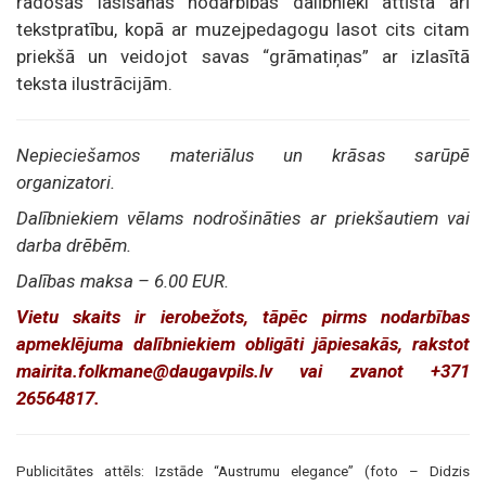
radošās lasīšanas nodarbībās dalībnieki attīsta arī
tekstpratību, kopā ar muzejpedagogu lasot cits citam
priekšā un veidojot savas “grāmatiņas” ar izlasītā
teksta ilustrācijām.
Nepieciešamos materiālus un krāsas sarūpē
organizatori.
Dalībniekiem vēlams nodrošināties ar priekšautiem vai
darba drēbēm.
Dalības maksa – 6.00 EUR.
Vietu skaits ir ierobežots, tāpēc pirms nodarbības
apmeklējuma dalībniekiem obligāti jāpiesakās, rakstot
mairita.folkmane@daugavpils.lv vai zvanot +371
26564817.
Publicitātes attēls: Izstāde
“Austrumu elegance” (foto – Didzis