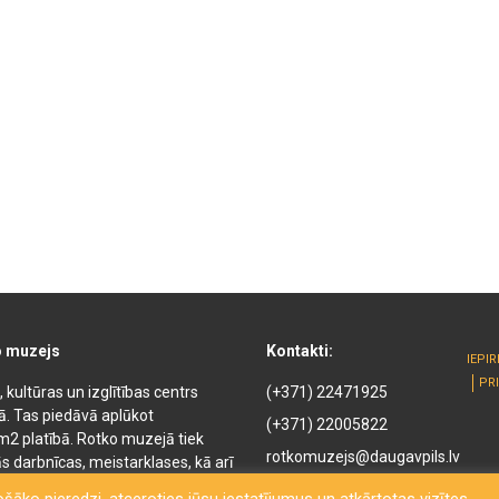
o muzejs
Kontakti:
IEPI
PR
kultūras un izglītības centrs
(+371) 22471925
kā. Tas piedāvā aplūkot
(+371) 22005822
m2 platībā. Rotko muzejā tiek
rotkomuzejs@daugavpils.lv
s darbnīcas, meistarklases, kā arī
ejā ir pieejamas naktsmītnes,
Mihaila iela 3, Daugavpils,