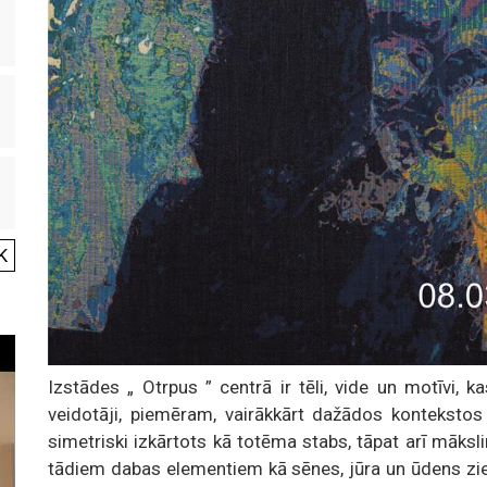
K
Izstādes „ Otrpus ” centrā ir tēli, vide un motīvi, k
veidotāji, piemēram, vairākkārt dažādos kontekstos
simetriski izkārtots kā totēma stabs, tāpat arī mākslini
tādiem dabas elementiem kā sēnes, jūra un ūdens zie