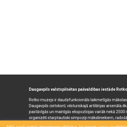
Daugavpils valstspilsētas pašvaldības iestāde Rotk
Rotko muzejs ir daudzfunkcionāls laikmetīgās mākslas, 
Daugavpils cietoksnī, vēsturiskajā artilērijas arsenāla ē
pastāvīgās un mainīgās ekspozīcijas vairāk nekā 2500 
organizēti starptautiski simpoziji māksliniekiem, radošā
bērnu un jauniešu mākslas izglītības programmas. Muz