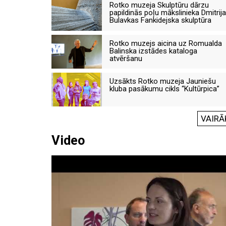
Rotko muzeja Skulptūru dārzu
papildinās poļu mākslinieka Dmitrija
Bulavkas Fankidejska skulptūra
Rotko muzejs aicina uz Romualda
Balinska izstādes kataloga
atvēršanu
Uzsākts Rotko muzeja Jauniešu
kluba pasākumu cikls “Kultūrpica”
VAIRĀ
Video