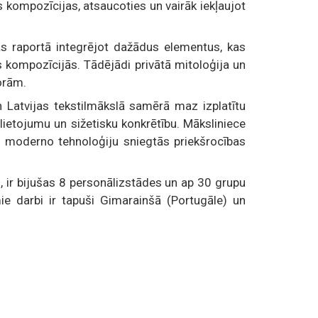
s kompozīcijas, atsaucoties un vairāk iekļaujot
ās raportā integrējot dažādus elementus, kas
ās kompozīcijās. Tādējādi privātā mitoloģija un
orām.
Latvijas tekstilmākslā samērā maz izplatītu
elietojumu un sižetisku konkrētību. Māksliniece
, moderno tehnoloģiju sniegtās priekšrocības
, ir bijušas 8 personālizstādes un ap 30 grupu
ie darbi ir tapuši Gimarainšā (Portugāle) un