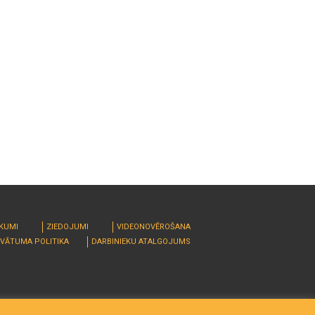
RKUMI
ZIEDOJUMI
VIDEONOVĒROŠANA
IVĀTUMA POLITIKA
DARBINIEKU ATALGOJUMS