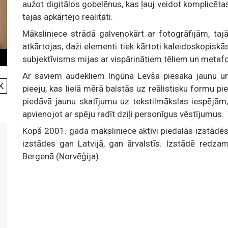
aužot digitālos gobelēnus, kas ļauj veidot komplicēta
tajās apkārtējo realitāti.
Māksliniece strādā galvenokārt ar fotogrāfijām, taj
atkārtojas, daži elementi tiek kārtoti kaleidoskopisk
subjektīvisms mijas ar vispārinātiem tēliem un metaf
Ar saviem audekliem Ingūna Levša piesaka jaunu un 
K
pieeju, kas lielā mērā balstās uz reālistisku formu pi
piedāvā jaunu skatījumu uz tekstilmākslas iespējām
apvienojot ar spēju radīt dziļi personīgus vēstījumus.
Kopš 2001. gada māksliniece aktīvi piedalās izstādēs
izstādes gan Latvijā, gan ārvalstīs. Izstādē redzam
Bergenā (Norvēģija).