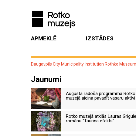
APMEKLĒ
IZSTĀDES
Daugavpils City Municipality Institution Rothko Museu
Jaunumi
Augusta radošā programma Rotko
muzejā aicina pavadīt vasaru aktīvi
Rotko muzejā atklās Lauras Grigul
romānu “Tauriņa efekts”