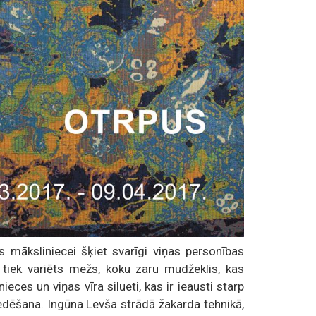
as māksliniecei šķiet svarīgi viņas personības
 tiek variēts mežs, koku zaru mudžeklis, kas
eces un viņas vīra silueti, kas ir ieausti starp
dēšana. Ingūna Levša strādā žakarda tehnikā,