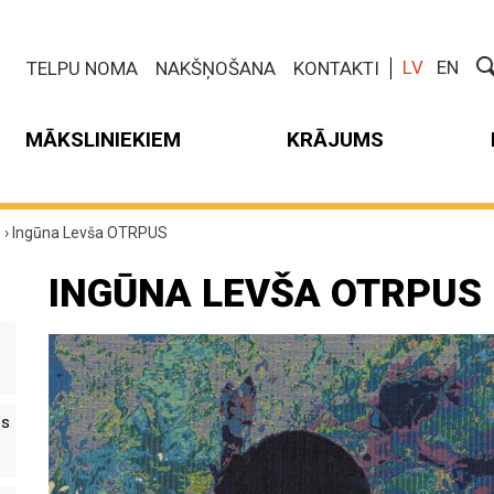
LV
EN
TELPU NOMA
NAKŠŅOŠANA
KONTAKTI
MĀKSLINIEKIEM
KRĀJUMS
m
›
Ingūna Levša OTRPUS
INGŪNA LEVŠA OTRPUS
es