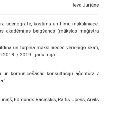
Ieva Jurjāne
ātra scenogrāfe, kostīmu un filmu māksliniece.
las akadēmijas beigšanas (mākslas maģistra
dina un turpina mākslinieces vērienīgo skati,
ā 2018. / 2019. gadu mijā.
sību un komunicēšanās konsultāciju aģentūra /
er”
 Liniņš, Edmunds Račinskis, Raitis Upens, Arvils