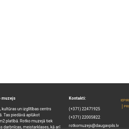
o muzejs
Kontakti:
IEPI
PR
kultūras un izglītības centrs
(+371) 22471925
kā. Tas piedāvā aplūkot
(+371) 22005822
m2 platībā. Rotko muzejā tiek
rotkomuzejs@daugavpils.lv
s darbnīcas, meistarklases, kā arī