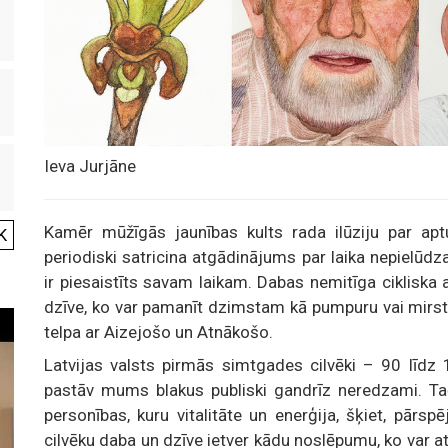
Ieva Jurjāne
Kamēr mūžīgās jaunības kults rada ilūziju par aptu
K
periodiski satricina atgādinājums par laika nepielūdz
ir piesaistīts savam laikam. Dabas nemitīga cikliska
dzīve, ko var pamanīt dzimstam kā pumpuru vai mirsta
telpa ar Aizejošo un Atnākošo.
Latvijas valsts pirmās simtgades cilvēki – 90 līdz 
pastāv mums blakus publiski gandrīz neredzami. Taču
personības, kuru vitalitāte un enerģija, šķiet, pārs
cilvēku daba un dzīve ietver kādu noslēpumu, ko var atk