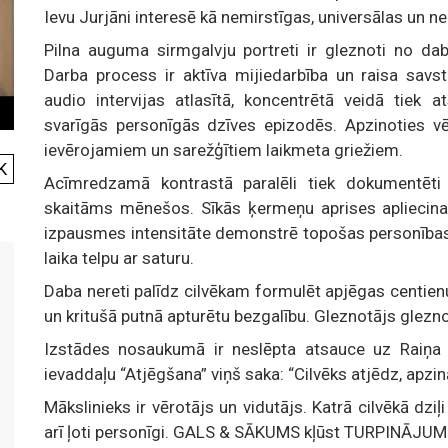
Ievu Jurjāni interesē kā nemirstīgas, universālas un n
Pilna auguma sirmgalvju portreti ir gleznoti no daba
Darba process ir aktīva mijiedarbība un raisa savst
audio intervijas atlasītā, koncentrētā veidā tiek a
svarīgās personīgās dzīves epizodēs. Apzinoties vēst
ievērojamiem un sarežģītiem laikmeta griežiem.
K
Acīmredzamā kontrastā paralēli tiek dokumentēti
skaitāms mēnešos. Sīkās ķermeņu aprises apliecina d
izpausmes intensitāte demonstrē topošas personības k
laika telpu ar saturu.
Daba nereti palīdz cilvēkam formulēt apjēgas centie
un kritušā putnā apturētu bezgalību. Gleznotājs glez
Izstādes nosaukumā ir neslēpta atsauce uz Raiņa
ievaddaļu “Atjēgšana” viņš saka: “Cilvēks atjēdz, apz
Mākslinieks ir vērotājs un vidutājs. Katrā cilvēkā dziļi 
arī ļoti personīgi. GALS & SĀKUMS kļūst TURPINĀJUMS,