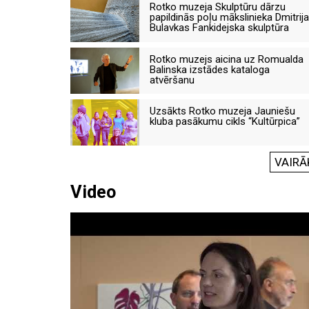
Rotko muzeja Skulptūru dārzu
papildinās poļu mākslinieka Dmitrija
Bulavkas Fankidejska skulptūra
Rotko muzejs aicina uz Romualda
Balinska izstādes kataloga
atvēršanu
Uzsākts Rotko muzeja Jauniešu
kluba pasākumu cikls “Kultūrpica”
VAIRĀ
Video