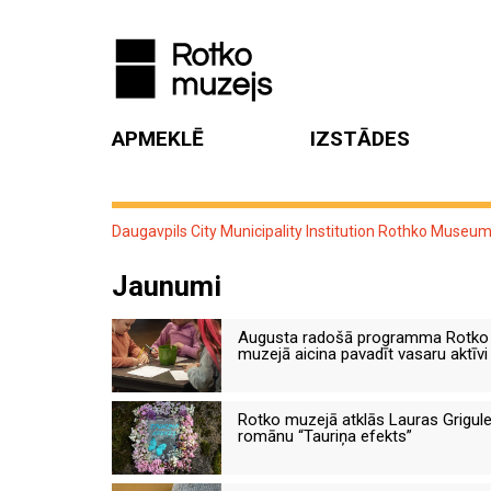
APMEKLĒ
IZSTĀDES
Daugavpils City Municipality Institution Rothko Museu
Jaunumi
Augusta radošā programma Rotko
muzejā aicina pavadīt vasaru aktīvi
Rotko muzejā atklās Lauras Grigul
romānu “Tauriņa efekts”