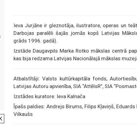
Ieva Jurjāne ir gleznotāja, ilustratore, operas un te
Darbojas paralēli šajās jomās kopš Latvijas Māks
s
grāds 1996. gadā).
Izstāde Daugavpils Marka Rotko mākslas centrā papil
kas bija redzama Latvijas Nacionālajā mākslas muzej
Atbalstītāji: Valsts kultūrkapitāla fonds, Autortie
Latvijas Autoru apvienība, SIA “AttēlsR”, SIA “Posmast
Izstādes kuratore: Ieva Kalnača
Īpašs paldies: Andrejs Birums, Filips Kļaviņš, Eduards
Vilkaušs
K