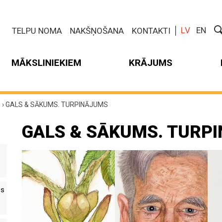
LV
EN
TELPU NOMA
NAKŠŅOŠANA
KONTAKTI
MĀKSLINIEKIEM
KRĀJUMS
m
›
GALS & SĀKUMS. TURPINĀJUMS
GALS & SĀKUMS. TURP
es