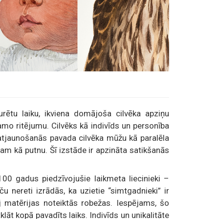
rētu laiku, ikviena domājoša cilvēka apziņu
amo ritējumu. Cilvēks kā indivīds un personība
 atjaunošanās pavada cilvēka mūžu kā paralēla
m kā putnu. Šī izstāde ir apzināta satikšanās
100 gadus piedzīvojušie laikmeta liecinieki –
 nereti izrādās, ka uzietie “simtgadnieki” ir
pēj matērijas noteiktās robežas. Iespējams, šo
lāt kopā pavadīts laiks. Indivīds un unikalitāte