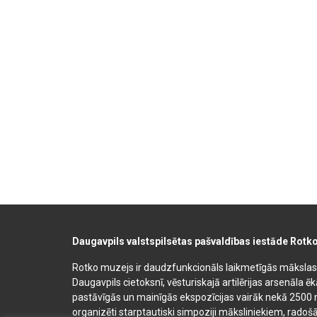
Daugavpils valstspilsētas pašvaldības iestāde Rotk
Rotko muzejs ir daudzfunkcionāls laikmetīgās mākslas, 
Daugavpils cietoksnī, vēsturiskajā artilērijas arsenāla ē
pastāvīgās un mainīgās ekspozīcijas vairāk nekā 2500 
organizēti starptautiski simpoziji māksliniekiem, radošā