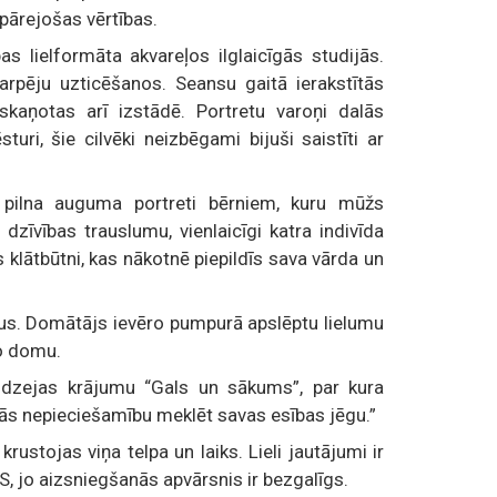
epārejošas vērtības.
s lielformāta akvareļos ilglaicīgās studijās.
arpēju uzticēšanos. Seansu gaitā ierakstītās
tskaņotas arī izstādē. Portretu varoņi dalās
uri, šie cilvēki neizbēgami bijuši saistīti ar
 pilna auguma portreti bērniem, kuru mūžs
zīvības trauslumu, vienlaicīgi katra indivīda
lātbūtni, kas nākotnē piepildīs sava vārda un
nus. Domātājs ievēro pumpurā apslēptu lielumu
no domu.
 dzejas krājumu “Gals un sākums”, par kura
inās nepieciešamību meklēt savas esības jēgu.”
krustojas viņa telpa un laiks. Lieli jautājumi ir
 jo aizsniegšanās apvārsnis ir bezgalīgs.