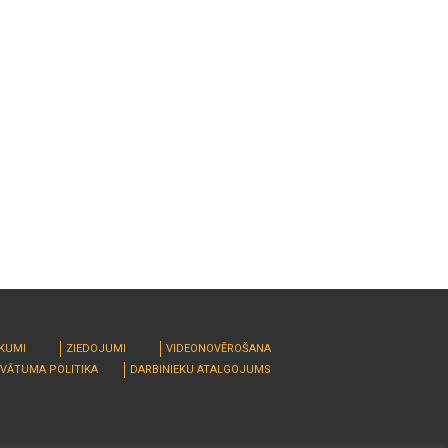
RKUMI
ZIEDOJUMI
VIDEONOVĒROŠANA
IVĀTUMA POLITIKA
DARBINIEKU ATALGOJUMS