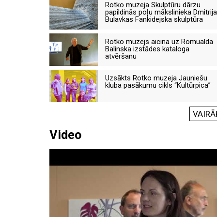
Rotko muzeja Skulptūru dārzu
papildinās poļu mākslinieka Dmitrija
Bulavkas Fankidejska skulptūra
Rotko muzejs aicina uz Romualda
Balinska izstādes kataloga
atvēršanu
Uzsākts Rotko muzeja Jauniešu
kluba pasākumu cikls “Kultūrpica”
VAIRĀ
Video