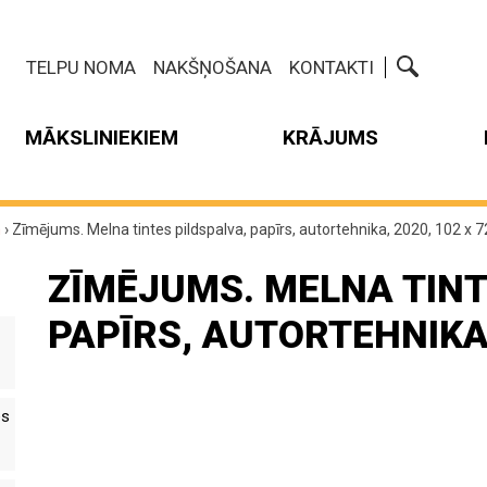
TELPU NOMA
NAKŠŅOŠANA
KONTAKTI
MĀKSLINIEKIEM
KRĀJUMS
m
›
Zīmējums. Melna tintes pildspalva, papīrs, autortehnika, 2020, 102 x 
ZĪMĒJUMS. MELNA TINT
PAPĪRS, AUTORTEHNIKA,
es