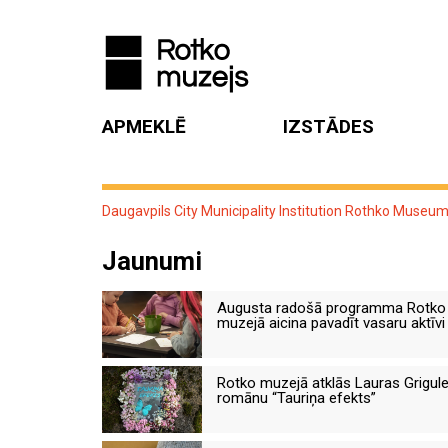
APMEKLĒ
IZSTĀDES
Daugavpils City Municipality Institution Rothko Museu
Jaunumi
Augusta radošā programma Rotko
muzejā aicina pavadīt vasaru aktīvi
Rotko muzejā atklās Lauras Grigul
romānu “Tauriņa efekts”