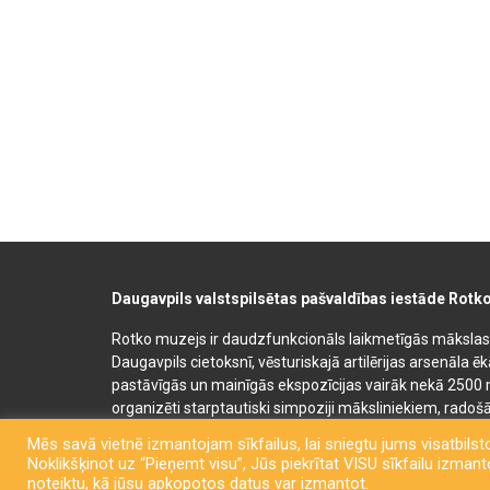
Daugavpils valstspilsētas pašvaldības iestāde Rotk
Rotko muzejs ir daudzfunkcionāls laikmetīgās mākslas, 
Daugavpils cietoksnī, vēsturiskajā artilērijas arsenāla ē
pastāvīgās un mainīgās ekspozīcijas vairāk nekā 2500 
organizēti starptautiski simpoziji māksliniekiem, radošā
bērnu un jauniešu mākslas izglītības programmas. Muz
Mēs savā vietnē izmantojam sīkfailus, lai sniegtu jums visatbilsto
semināru un konferenču telpas. Rotko muzeja telpās at
Noklikšķinot uz “Pieņemt visu”, Jūs piekrītat VISU sīkfailu izmantoš
kafejnīca. Līdzās Rotko muzejam 2022. gadā tika atklā
noteiktu, kā jūsu apkopotos datus var izmantot.