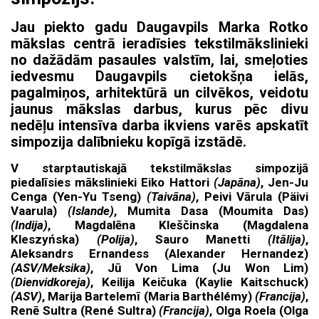
Jau piekto gadu Daugavpils Marka Rotko
mākslas centrā ieradīsies tekstilmākslinieki
no dažādām pasaules valstīm, lai, smeļoties
iedvesmu Daugavpils cietokšņa ielās,
pagalmiņos, arhitektūrā un cilvēkos, veidotu
jaunus mākslas darbus, kurus pēc divu
nedēļu intensīva darba ikviens varēs apskatīt
simpozija dalībnieku kopīgā izstādē.
V starptautiskajā tekstilmākslas simpozijā
piedalīsies mākslinieki Eiko Hattori
(Japāna)
, Jen-Ju
Cenga (Yen-Yu Tseng)
(Taivāna)
, Peivi Vārula (Päivi
Vaarula)
(Islande)
, Mumita Dasa (Moumita Das)
(Indija)
, Magdalēna Kleščinska (Magdalena
Kleszyńska)
(Polija)
, Sauro Manetti
(Itālija)
,
Aleksandrs Ernandess (Alexander Hernandez)
(ASV/Meksika)
, Jū Von Lima (Ju Won Lim)
(Dienvidkoreja)
, Keilija Keičuka (Kaylie Kaitschuck)
(ASV)
, Marija Bartelemī (Maria Barthélémy)
(Francija)
,
Renē Sultra (René Sultra)
(Francija)
, Olga Roela (Olga