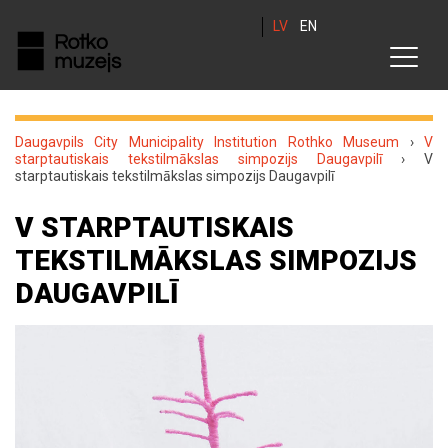
LV
EN
Daugavpils City Municipality Institution Rothko Museum
›
V
starptautiskais tekstilmākslas simpozijs Daugavpilī
›
V
starptautiskais tekstilmākslas simpozijs Daugavpilī
V STARPTAUTISKAIS
TEKSTILMĀKSLAS SIMPOZIJS
DAUGAVPILĪ