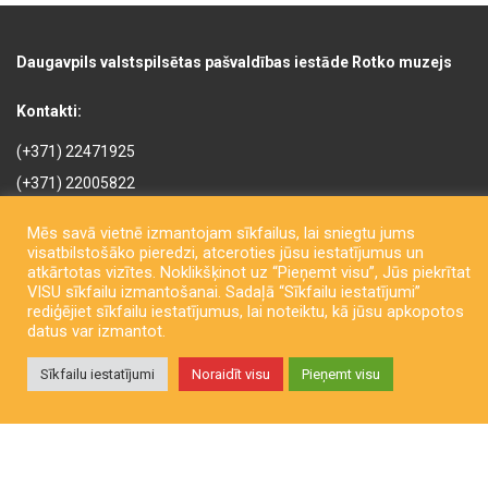
Daugavpils valstspilsētas pašvaldības iestāde Rotko muzejs
Kontakti:
(+371) 22471925
(+371) 22005822
rotkomuzejs@daugavpils.lv
Mēs savā vietnē izmantojam sīkfailus, lai sniegtu jums
Mihaila iela 3, Daugavpils,
visatbilstošāko pieredzi, atceroties jūsu iestatījumus un
LV-5401, Latvija
atkārtotas vizītes. Noklikšķinot uz “Pieņemt visu”, Jūs piekrītat
VISU sīkfailu izmantošanai. Sadaļā “Sīkfailu iestatījumi”
rediģējiet sīkfailu iestatījumus, lai noteiktu, kā jūsu apkopotos
datus var izmantot.
Sīkfailu iestatījumi
Noraidīt visu
Pieņemt visu
Copyright © Daugavpils City Municipality Institution Rothko Museum
2026. All rights reserved. Izstrādāja
LatInSoft
.