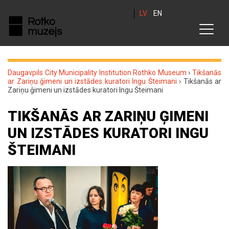
LV
EN
Daugavpils City Municipality Institution Rothko Museum
›
Tikšanās
ar Zariņu ģimeni un izstādes kuratori Ingu Šteimani
›
Tikšanās ar
Zariņu ģimeni un izstādes kuratori Ingu Šteimani
TIKŠANĀS AR ZARIŅU ĢIMENI
UN IZSTĀDES KURATORI INGU
ŠTEIMANI