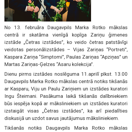
No 13. februāra Daugavpils Marka Rotko mākslas
centrā ir skatāma vienīgā kopīga Zariņu ģimenes
izstāde „Četras izstādes”, ko veido četras patstāvīgi
veidotas personālizstādes – Vijas Zariņas “Portreti”,
Kaspara Zariņa “Simptomi”, Paulas Zariņas “Apziņas” un
Martas Zariņas-Ģelzes “Asaru kolekcija”.
Dienu pirms izstādes noslēguma 11.aprilī plkst. 13.00
Daugavpils Marka Rotko mākslas centrā notiks tikšanās
ar Kasparu, Viju un Paulu Zariņiem un izstādes kuratori
Ingu Šteimani. Pasākuma laikā tikšanās dalībniekiem
būs iespēja kopā ar māksliniekiem un izstādes kuratori
izstaigāt visas „Četras izstādes”, ka arī piedalīties
diskusijā un uzdot savus jautājumus māksliniekiem.
Tikšanās notiks Daugavpils Marka Rotko mākslas