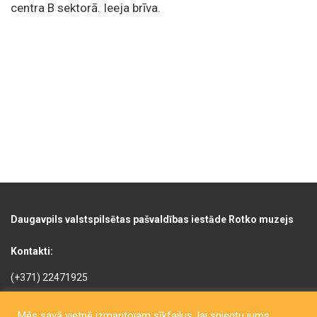
centra B sektorā. Ieeja brīva.
Daugavpils valstspilsētas pašvaldības iestāde Rotko muzejs
Kontakti:
(+371) 22471925
(+371) 22005822
Mēs savā vietnē izmantojam sīkfailus, lai sniegtu jums