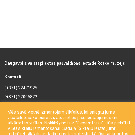
Daugavpils valstspilsētas pašvaldības iestāde Rotko muzejs
Kontakti:
(+371) 22471925
(+371) 22005822
rotkomuzejs@daugavpils.lv
Mēs savā vietnē izmantojam sīkfailus, lai sniegtu jums
Mihaila iela 3, Daugavpils,
visatbilstošāko pieredzi, atceroties jūsu iestatījumus un
LV-5401, Latvija
atkārtotas vizītes. Noklikšķinot uz “Pieņemt visu”, Jūs piekrītat
VISU sīkfailu izmantošanai. Sadaļā “Sīkfailu iestatījumi”
rediģējiet sīkfailu iestatījumus, lai noteiktu, kā jūsu apkopotos