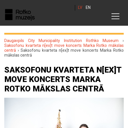
LV
EN
Daugavpils City Municipality Institution Rothko Museum
›
Saksofonu kvarteta n[ex]t move koncerts Marka Rotko mākslas
centrā
›
Saksofonu kvarteta n[ex]t move koncerts Marka Rotko
mākslas centrā
SAKSOFONU KVARTETA N[EX]T
MOVE KONCERTS MARKA
ROTKO MĀKSLAS CENTRĀ