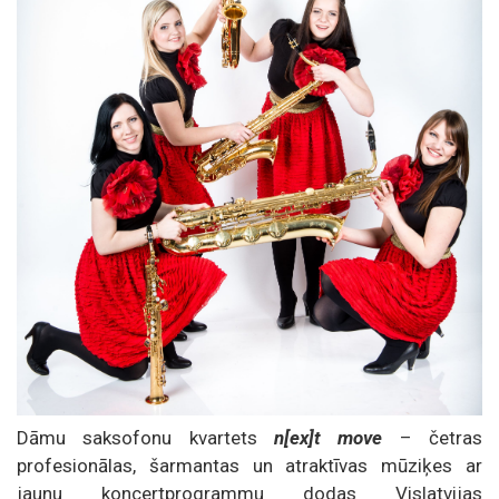
Dāmu saksofonu kvartets
n[ex]t move
– četras
profesionālas, šarmantas un atraktīvas mūziķes ar
jaunu koncertprogrammu dodas Vislatvijas