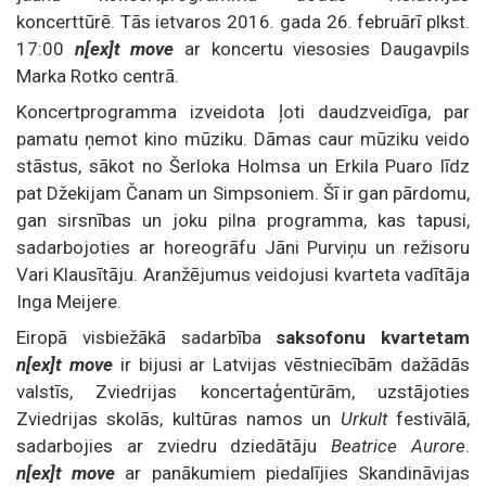
koncerttūrē. Tās ietvaros 2016. gada 26. februārī plkst.
17:00
n[ex]t move
ar koncertu viesosies Daugavpils
Marka Rotko centrā.
Koncertprogramma izveidota ļoti daudzveidīga, par
pamatu ņemot kino mūziku. Dāmas caur mūziku veido
stāstus, sākot no Šerloka Holmsa un Erkila Puaro līdz
pat Džekijam Čanam un Simpsoniem. Šī ir gan pārdomu,
gan sirsnības un joku pilna programma, kas tapusi,
sadarbojoties ar horeogrāfu Jāni Purviņu un režisoru
Vari Klausītāju. Aranžējumus veidojusi kvarteta vadītāja
Inga Meijere.
Eiropā visbiežākā sadarbība
saksofonu kvartetam
n[ex]t move
ir bijusi ar Latvijas vēstniecībām dažādās
valstīs, Zviedrijas koncertaģentūrām, uzstājoties
Zviedrijas skolās, kultūras namos un
Urkult
festivālā,
sadarbojies ar zviedru dziedātāju
Beatrice Aurore
.
n[ex]t move
ar panākumiem piedalījies Skandināvijas