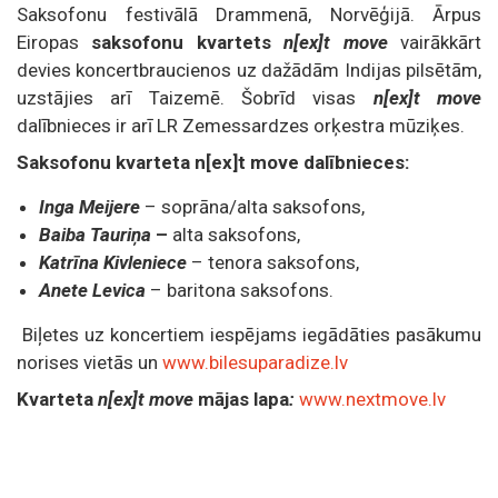
Saksofonu festivālā Drammenā, Norvēģijā. Ārpus
Eiropas
saksofonu kvartets
n[ex]t move
vairākkārt
devies koncertbraucienos uz dažādām Indijas pilsētām,
uzstājies arī Taizemē. Šobrīd visas
n[ex]t move
dalībnieces ir arī LR Zemessardzes orķestra mūziķes.
Saksofonu kvarteta n[ex]t move dalībnieces:
Inga Meijere
– soprāna/alta saksofons,
Baiba Tauriņa
–
alta saksofons,
Katrīna Kivleniece
– tenora saksofons,
Anete Levica
– baritona saksofons.
Biļetes uz koncertiem iespējams iegādāties pasākumu
norises vietās un
www.bilesuparadize.lv
Kvarteta
n[ex]t move
mājas lapa
:
www.nextmove.lv