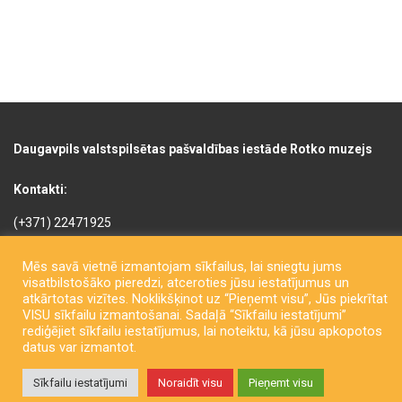
Daugavpils valstspilsētas pašvaldības iestāde Rotko muzejs
Kontakti:
(+371) 22471925
(+371) 22005822
Mēs savā vietnē izmantojam sīkfailus, lai sniegtu jums
rotkomuzejs@daugavpils.lv
visatbilstošāko pieredzi, atceroties jūsu iestatījumus un
atkārtotas vizītes. Noklikšķinot uz “Pieņemt visu”, Jūs piekrītat
Mihaila iela 3, Daugavpils,
VISU sīkfailu izmantošanai. Sadaļā “Sīkfailu iestatījumi”
LV-5401, Latvija
rediģējiet sīkfailu iestatījumus, lai noteiktu, kā jūsu apkopotos
datus var izmantot.
Sīkfailu iestatījumi
Noraidīt visu
Pieņemt visu