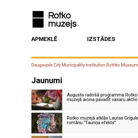
APMEKLĒ
IZSTĀDES
Daugavpils City Municipality Institution Rothko Museu
Jaunumi
Augusta radošā programma Rotko
muzejā aicina pavadīt vasaru aktīvi
Rotko muzejā atklās Lauras Grigul
romānu “Tauriņa efekts”