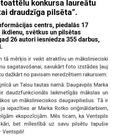
toattēlu konkursa laureātu
ai draudzīga pilsēta”.
nformācijas centrs, piedalās 17
 ikdienu, svētkus un pilsētas
ad 26 autori iesniedza 355 darbus,
.
 tā mērķis ir veikt atraktīvu un mākslinieciski
umu sagatavošanai, savukārt foto izstādes ļauj
sētu dažkārt no pavisam neredzētiem rakursiem.
fejnīcā un Talsu tautas namā. Daugavpils Marka
 ir daudzfunkcionāls laikmetīgās mākslas un
vākos un mākslinieciskos daugavpiliešus. Tā ir
ēja iepazīties ar Marka Rotko oriģināldarbiem,
nīgām ekspozīcijām. Mēs ticam, ka Ventspils
āri, bet mīlestībā uz savu pilsētu tapušie
– Ventspili!