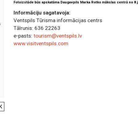
Fotoizstāde būs apskatāma Daugavpils Marka Rotko mākslas centrā no 8.jūn
Informāciju sagatavoja:
Ventspils Tūrisma informācijas centrs
s
Tālrunis: 636 22263
e-pasts:
tourism@ventspils.lv
www.visitventspils.com
K