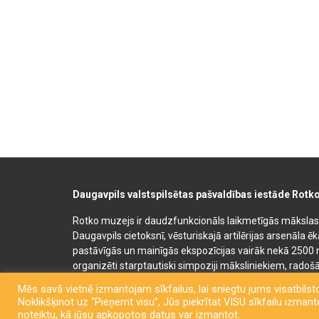
Daugavpils valstspilsētas pašvaldības iestāde Rotk
Rotko muzejs ir daudzfunkcionāls laikmetīgās mākslas, 
Daugavpils cietoksnī, vēsturiskajā artilērijas arsenāla ē
pastāvīgās un mainīgās ekspozīcijas vairāk nekā 2500 
organizēti starptautiski simpoziji māksliniekiem, radošā
bērnu un jauniešu mākslas izglītības programmas. Muz
Mēs savā vietnē izmantojam sīkfailus, lai sniegtu jums visatbilsto
semināru un konferenču telpas. Rotko muzeja telpās at
Noklikšķinot uz “Pieņemt visu”, Jūs piekrītat VISU sīkfailu izmantoš
kafejnīca. Līdzās Rotko muzejam 2022. gadā tika atklā
noteiktu, kā jūsu apkopotos datus var izmantot.