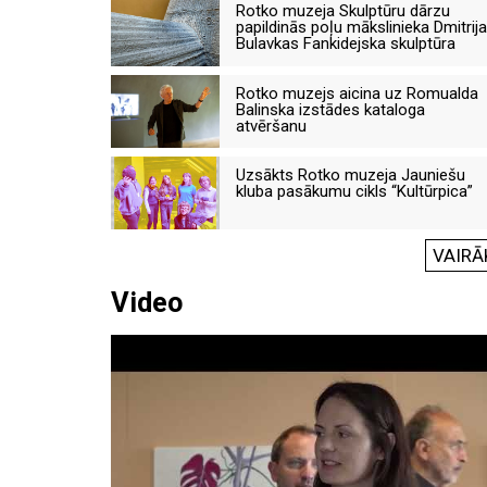
Rotko muzeja Skulptūru dārzu
papildinās poļu mākslinieka Dmitrija
Bulavkas Fankidejska skulptūra
Rotko muzejs aicina uz Romualda
Balinska izstādes kataloga
atvēršanu
Uzsākts Rotko muzeja Jauniešu
kluba pasākumu cikls “Kultūrpica”
VAIRĀ
Video