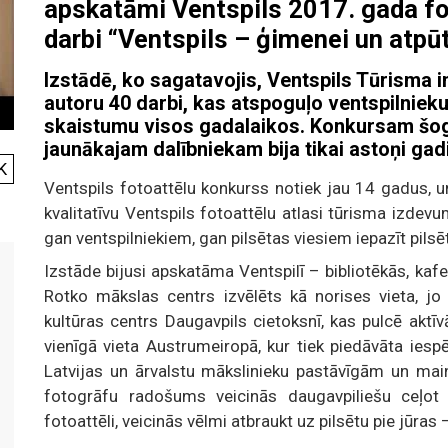
apskatāmi Ventspils 2017. gada fo
darbi “Ventspils – ģimenei un atpūt
Izstādē, ko sagatavojis, Ventspils Tūrisma i
autoru 40 darbi, kas atspoguļo ventspilnieku
skaistumu visos gadalaikos. Konkursam šog
jaunākajam dalībniekam bija tikai astoņi gadi
K
Ventspils fotoattēlu konkurss notiek jau 14 gadus, un
kvalitatīvu Ventspils fotoattēlu atlasi tūrisma izdev
gan ventspilniekiem, gan pilsētas viesiem iepazīt pil
Izstāde bijusi apskatāma Ventspilī – bibliotēkās, ka
Rotko mākslas centrs izvēlēts kā norises vieta, jo
kultūras centrs Daugavpils cietoksnī, kas pulcē aktī
vienīgā vieta Austrumeiropā, kur tiek piedāvāta iesp
Latvijas un ārvalstu mākslinieku pastāvīgām un mai
fotogrāfu radošums veicinās daugavpiliešu ceļot k
fotoattēli, veicinās vēlmi atbraukt uz pilsētu pie jūras 