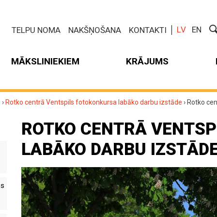
LV
EN
TELPU NOMA
NAKŠŅOŠANA
KONTAKTI
MĀKSLINIEKIEM
KRĀJUMS
m
›
Rotko centrā Ventspils fotokonkursa labāko darbu izstāde
›
Rotko cen
ROTKO CENTRĀ VENTSP
LABĀKO DARBU IZSTĀD
es