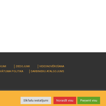
RKUMI
ZIEDOJUMI
VIDEONOVĒROŠANA
IVĀTUMA POLITIKA
DARBINIEKU ATALGOJUMS
Sīkfailu iestatījumi
Noraidīt visu
Pieņemt visu