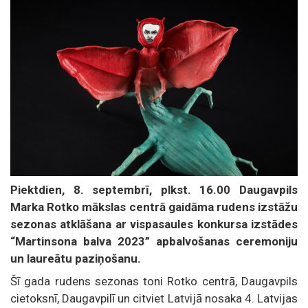
Piektdien, 8. septembrī, plkst. 16.00 Daugavpils
Marka Rotko mākslas centrā gaidāma rudens izstāžu
sezonas atklāšana ar vispasaules konkursa izstādes
“Martinsona balva 2023” apbalvošanas ceremoniju
un laureātu paziņošanu.
Šī gada rudens sezonas toni Rotko centrā, Daugavpils
cietoksnī, Daugavpilī un citviet Latvijā nosaka 4. Latvijas