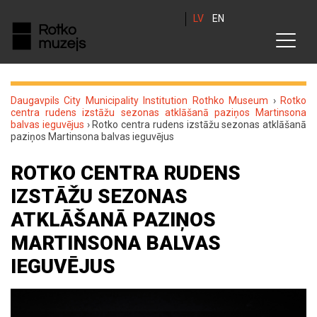
LV
EN
Daugavpils City Municipality Institution Rothko Museum
›
Rotko
centra rudens izstāžu sezonas atklāšanā paziņos Martinsona
balvas ieguvējus
›
Rotko centra rudens izstāžu sezonas atklāšanā
paziņos Martinsona balvas ieguvējus
ROTKO CENTRA RUDENS
IZSTĀŽU SEZONAS
ATKLĀŠANĀ PAZIŅOS
MARTINSONA BALVAS
IEGUVĒJUS