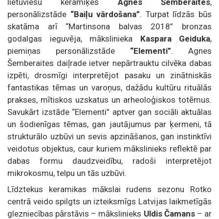
lietuviešu keramiķes
Agnes Šemberaites
,
personālizstāde
“Baiļu vārdošana”
. Turpat līdzās būs
skatāma arī “Martinsona balvas 2018” bronzas
godalgas ieguvēja, mākslinieka
Kaspara Geiduka
,
piemiņas personālizstāde
“Elementi”
. Agnes
Šemberaites daiļrade ietver nepārtrauktu cilvēka dabas
izpēti, drosmīgi interpretējot pasaku un zinātniskās
fantastikas tēmas un varoņus, dažādu kultūru rituālās
prakses, mītiskos uzskatus un arheoloģiskos totēmus.
Savukārt izstāde “Elementi” aptver gan sociāli aktuālas
un šodienīgas tēmas, gan jautājumus par ķermeni, tā
strukturālo uzbūvi un sevis apzināšanos, gan instinktīvi
veidotus objektus, caur kuriem mākslinieks reflektē par
dabas formu daudzveidību, radoši interpretējot
mikrokosmu, telpu un tās uzbūvi.
Līdztekus keramikas mākslai rudens sezonu Rotko
centrā veido spilgts un izteiksmīgs Latvijas laikmetīgās
glezniecības pārstāvis – mākslinieks
Uldis Čamans
– ar