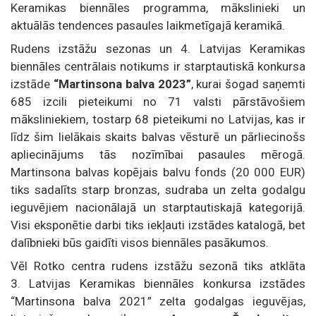
Keramikas biennāles programma, mākslinieki un
aktuālās tendences pasaules laikmetīgajā keramikā.
Rudens izstāžu sezonas un 4. Latvijas Keramikas
biennāles centrālais notikums ir starptautiskā konkursa
izstāde
“Martinsona balva 2023”
, kurai šogad saņemti
685 izcili pieteikumi no 71 valsti pārstāvošiem
māksliniekiem, tostarp 68 pieteikumi no Latvijas, kas ir
līdz šim lielākais skaits balvas vēsturē un pārliecinošs
apliecinājums tās nozīmībai pasaules mērogā.
Martinsona balvas kopējais balvu fonds (20 000 EUR)
tiks sadalīts starp bronzas, sudraba un zelta godalgu
ieguvējiem nacionālajā un starptautiskajā kategorijā.
Visi eksponētie darbi tiks iekļauti izstādes katalogā, bet
dalībnieki būs gaidīti visos biennāles pasākumos.
Vēl Rotko centra rudens izstāžu sezonā tiks atklāta
3. Latvijas Keramikas biennāles konkursa izstādes
“Martinsona balva 2021” zelta godalgas ieguvējas,