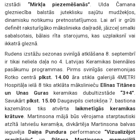
izstādi
“Mirkļa piezemēšanās”
. Ulda Čamana
glezniecība balstās juteklisku sajūtu mudžekļos,
dinamisku notikumu pretnostatījumos. Lai arī ir grūti
definēt raksturīgāko mākslinieka daiļradē, jāizceļ smalki
sabalsotais, bālais rīta starojums, kas uzplaiksnī vai
ikkatrā gleznā.
Rudens izstāžu sezonas svinīgā atklāšana 8. septembrī
ir tikai neliela daļa no 4. Latvijas Keramikas biennāles
pasākumu programmas. Pirms svinīgās ceremonijas
Rotko centrā
plkst. 14.00
āra stikla galerijā 4METRI
Hospitāļa ielā 8 tiks atklāta mākslinieču
Elīnas Titānes
un Unas Guras
keramikas dubultizstāde
“3+4”
.
Savukārt
plkst. 15.00
Daugavpils cietokšņa 7. bastiona
kazemātos tiks atvērta
laikmetīgās keramikas
krātuve
. Martinsona mājā būs vērojama starptautiski
atzītā latviešu keramiķa, divkārtēja Martinsona balvas
ieguvēja
Daiņa Pundura
performance
“Vizualizējot
gravitāciju”
un
Pētera Martinsona memoriālā