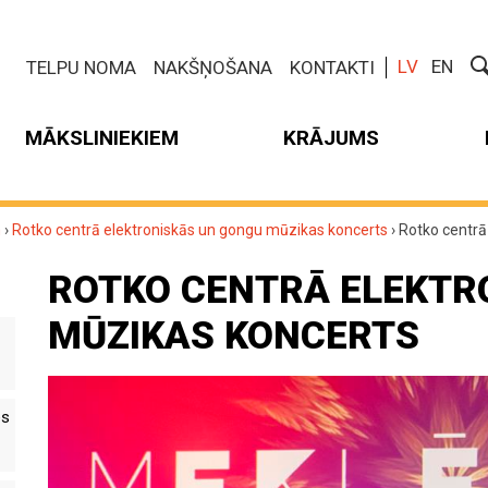
LV
EN
TELPU NOMA
NAKŠŅOŠANA
KONTAKTI
MĀKSLINIEKIEM
KRĀJUMS
m
›
Rotko centrā elektroniskās un gongu mūzikas koncerts
›
Rotko centrā
ROTKO CENTRĀ ELEKTR
MŪZIKAS KONCERTS
es