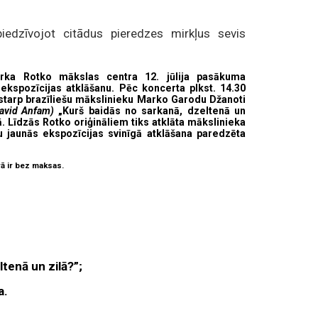
iedzīvojot citādus pieredzes mirkļus sevis
rka Rotko mākslas centra 12. jūlija pasākuma
kspozīcijas atklāšanu. Pēc koncerta plkst. 14.30
starp brazīliešu mākslinieku Marko Garodu Džanoti
avid Anfam)
„Kurš baidās no sarkanā, dzeltenā un
. Līdzās Rotko oriģināliem tiks atklāta mākslinieka
 jaunās ekspozīcijas svinīgā atklāšana paredzēta
rā ir bez maksas.
tenā un zilā?”;
a.