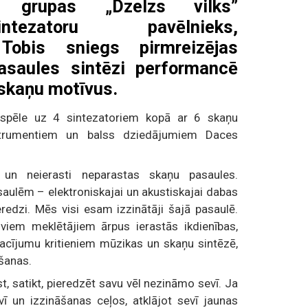
grupas „Dzelzs vilks”
sintezatoru pavēlnieks,
 Tobis sniegs pirmreizējas
asaules sintēzi performancē
 skaņu motīvus.
 spēle uz 4 sintezatoriem kopā ar 6 skaņu
nstrumentiem un balss dziedājumiem Daces
un neierasti neparastas skaņu pasaules.
ulēm – elektroniskajai un akustiskajai dabas
redzi. Mēs visi esam izzinātāji šajā pasaulē.
iem meklētājiem ārpus ierastās ikdienības,
acījumu kritieniem mūzikas un skaņu sintēzē,
īšanas.
ust, satikt, pieredzēt savu vēl nezināmo sevī. Ja
evī un izzināšanas ceļos, atklājot sevī jaunas