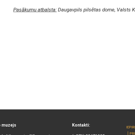
Pasākumu atbalsta:
Daugavpils pilsētas dome, Valsts Ku
o muzejs
Kontakti:
IEPI
PR