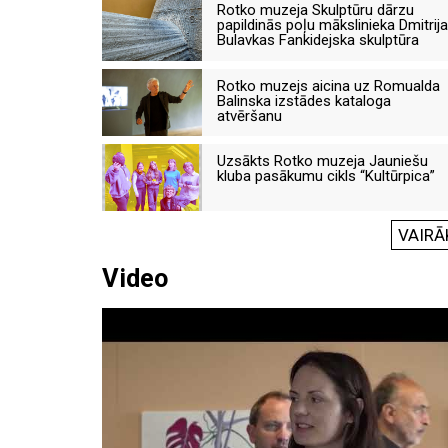
Rotko muzeja Skulptūru dārzu
papildinās poļu mākslinieka Dmitrija
Bulavkas Fankidejska skulptūra
Rotko muzejs aicina uz Romualda
Balinska izstādes kataloga
atvēršanu
Uzsākts Rotko muzeja Jauniešu
kluba pasākumu cikls “Kultūrpica”
VAIRĀ
Video