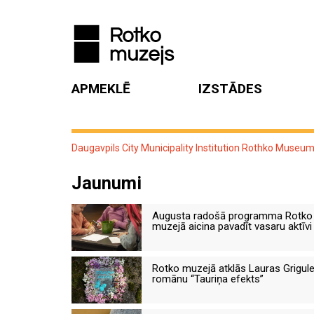
APMEKLĒ
IZSTĀDES
Daugavpils City Municipality Institution Rothko Museu
Jaunumi
Augusta radošā programma Rotko
muzejā aicina pavadīt vasaru aktīvi
Rotko muzejā atklās Lauras Grigul
romānu “Tauriņa efekts”