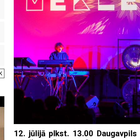
K
12. jūlijā plkst. 13.00 Daugavpi