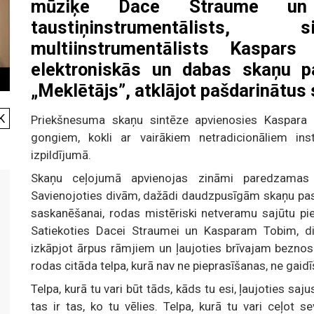
mūziķe Dace Straume un 
taustiņinstrumentālists, 
multiinstrumentālists Kaspars
elektroniskās un dabas skaņu p
„Meklētājs”, atklājot pašdarinātus
K
Priekšnesuma skaņu sintēze apvienosies Kaspara
gongiem, kokli ar vairākiem netradicionāliem i
izpildījumā.
Skaņu ceļojumā apvienojas zināmi paredzamas 
Savienojoties divām, dažādi daudzpusīgām skaņu pasa
saskanēšanai, rodas mistēriski netveramu sajūtu pie
Satiekoties Dacei Straumei un Kasparam Tobim, div
izkāpjot ārpus rāmjiem un ļaujoties brīvajam beznos
rodas citāda telpa, kurā nav ne pieprasīšanas, ne gaid
Telpa, kurā tu vari būt tāds, kāds tu esi, ļaujoties saj
tas ir tas, ko tu vēlies. Telpa, kurā tu vari ceļot s