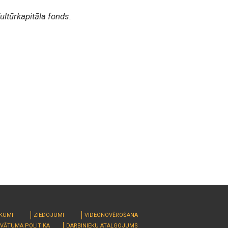
ltūrkapitāla fonds.
RKUMI
ZIEDOJUMI
VIDEONOVĒROŠANA
IVĀTUMA POLITIKA
DARBINIEKU ATALGOJUMS