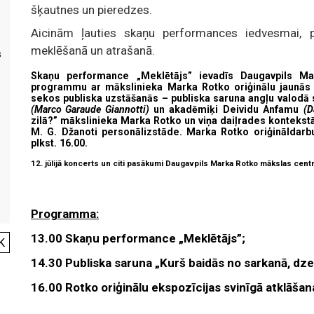
šķautnes un pieredzes.
Aicinām ļauties skaņu performances iedvesmai, p
meklēšanā un atrašanā.
s
Skaņu performance „Meklētājs” ievadīs Daugavpils Ma
programmu ar mākslinieka Marka Rotko oriģinālu jaunās e
sekos publiska uzstāšanās – publiska saruna angļu valodā 
(Marco Garaude Giannotti)
un akadēmiķi Deividu Anfamu
(D
zilā?” mākslinieka Marka Rotko un viņa daiļrades kontekstā
M. G. Džanoti personālizstāde. Marka Rotko oriģināldarbu
plkst. 16.00.
12. jūlijā koncerts un citi pasākumi Daugavpils Marka Rotko mākslas cent
Programma:
13.00 Skaņu performance „Meklētājs”;
K
14.30 Publiska saruna „Kurš baidās no sarkanā, dzel
16.00 Rotko oriģinālu ekspozīcijas svinīgā atklāšan