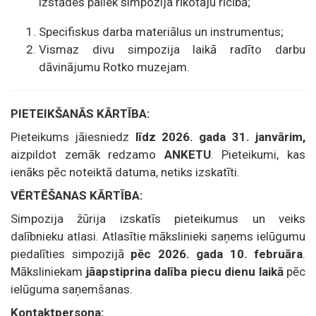
izstādes paliek simpozija rīkotāju rīcībā;
Specifiskus darba materiālus un instrumentus;
Vismaz divu simpozija laikā radīto darbu
dāvinājumu Rotko muzejam.
PIETEIKŠANĀS KĀRTĪBA:
Pieteikums jāiesniedz
līdz 2026. gada 31. janvārim,
aizpildot zemāk redzamo
ANKETU
. Pieteikumi, kas
ienāks pēc noteiktā datuma, netiks izskatīti.
VĒRTĒŠANAS KĀRTĪBA:
Simpozija žūrija izskatīs pieteikumus un veiks
dalībnieku atlasi. Atlasītie mākslinieki saņems ielūgumu
piedalīties simpozijā
pēc 2026. gada 10. februāra
.
Māksliniekam
jāapstiprina dalība piecu dienu laikā
pēc
ielūguma saņemšanas.
Kontaktpersona: