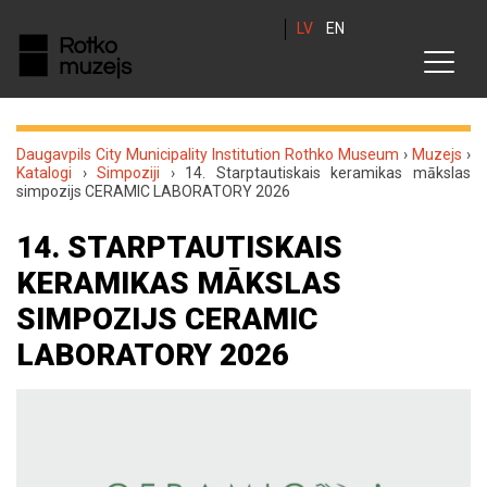
LV
EN
Daugavpils City Municipality Institution Rothko Museum
›
Muzejs
›
Katalogi
›
Simpoziji
›
14. Starptautiskais keramikas mākslas
simpozijs CERAMIC LABORATORY 2026
14. STARPTAUTISKAIS
KERAMIKAS MĀKSLAS
SIMPOZIJS CERAMIC
LABORATORY 2026