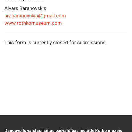
Aivars Baranovskis
aiv.baranovskis@gmail.com
www.rothkomuseum.com
This form is currently closed for submissions.
Daugavpils valstspilsētas pašvaldības iestāde Rotko muzejs