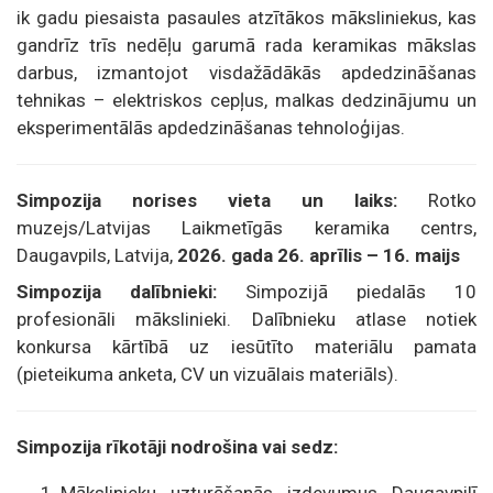
ik gadu piesaista pasaules atzītākos māksliniekus, kas
gandrīz trīs nedēļu garumā rada keramikas mākslas
darbus, izmantojot visdažādākās apdedzināšanas
tehnikas – elektriskos cepļus, malkas dedzinājumu un
eksperimentālās apdedzināšanas tehnoloģijas.
Simpozija norises vieta un laiks:
Rotko
muzejs/Latvijas Laikmetīgās keramika centrs,
Daugavpils, Latvija,
2026. gada 26. aprīlis – 16. maijs
Simpozija dalībnieki:
Simpozijā piedalās 10
profesionāli mākslinieki. Dalībnieku atlase notiek
konkursa kārtībā uz iesūtīto materiālu pamata
(pieteikuma anketa, CV un vizuālais materiāls).
Simpozija rīkotāji nodrošina vai sedz: