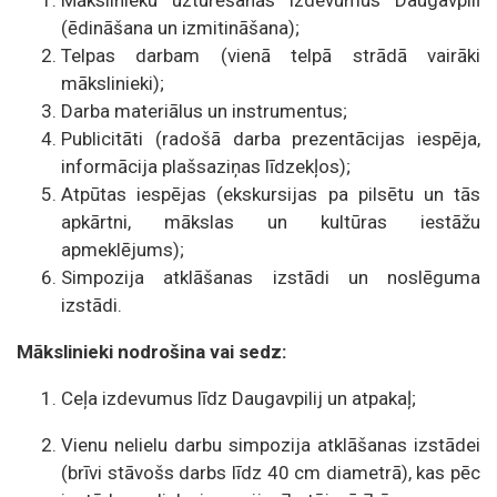
Mākslinieku uzturēšanās izdevumus Daugavpilī
(ēdināšana un izmitināšana);
Telpas darbam (vienā telpā strādā vairāki
mākslinieki);
Darba materiālus un instrumentus;
Publicitāti (radošā darba prezentācijas iespēja,
informācija plašsaziņas līdzekļos);
Atpūtas iespējas (ekskursijas pa pilsētu un tās
apkārtni, mākslas un kultūras iestāžu
apmeklējums);
Simpozija atklāšanas izstādi un noslēguma
izstādi.
Mākslinieki nodrošina vai sedz:
Ceļa izdevumus līdz Daugavpilij un atpakaļ;
Vienu nelielu darbu simpozija atklāšanas izstādei
(brīvi stāvošs darbs līdz 40 cm diametrā), kas pēc