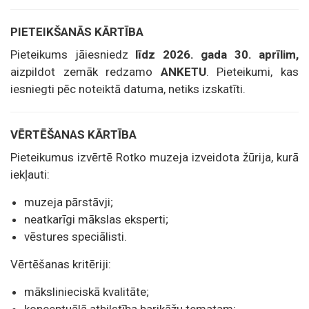
PIETEIKŠANĀS KĀRTĪBA
Pieteikums jāiesniedz
līdz 2026. gada 30. aprīlim,
aizpildot
zemāk redzamo
ANKETU
. Pieteikumi, kas
iesniegti pēc noteiktā datuma, netiks izskatīti.
VĒRTĒŠANAS KĀRTĪBA
Pieteikumus izvērtē Rotko muzeja izveidota žūrija, kurā
iekļauti:
muzeja pārstāvji;
neatkarīgi mākslas eksperti;
vēstures speciālisti.
Vērtēšanas kritēriji:
mākslinieciskā kvalitāte;
konceptuālā atbilstība barikāžu tematam;