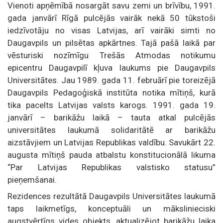
Vienoti apņēmībā nosargāt savu zemi un brīvību, 1991.
gada janvārī Rīgā pulcējās vairāk nekā 50 tūkstoši
iedzīvotāju no visas Latvijas, arī vairāki simti no
Daugavpils un pilsētas apkārtnes. Tajā pašā laikā par
vēsturiski nozīmīgu Trešās Atmodas notikumu
epicentru Daugavpilī kļuva laukums pie Daugavpils
Universitātes. Jau 1989. gada 11. februārī pie toreizējā
Daugavpils Pedagoģiskā institūta notika mītiņš, kurā
tika pacelts Latvijas valsts karogs. 1991. gada 19.
janvārī – barikāžu laikā – tauta atkal pulcējās
universitātes laukumā solidaritātē ar barikāžu
aizstāvjiem un Latvijas Republikas valdību. Savukārt 22.
augusta mītiņš pauda atbalstu konstitucionālā likuma
“Par Latvijas Republikas valstisko statusu”
pieņemšanai.
Rezidences rezultātā Daugavpils Universitātes laukumā
taps laikmetīgs, konceptuāli un mākslinieciski
augstvērtīgs vides objekts, aktualizējot barikāžu laika