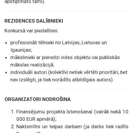
apstiprināto tāmi).
REZIDENCES DALĪBNIEKI
Konkursā var piedalīties:
profesionāli tēlnieki no Latvijas, Lietuvas un
Igaunijas;
mākslinieki ar pieredzi vides objektu vai publiskās
mākslas realizācijā;
individuāli autori (kolektīvi netiek vērtēti prioritāri, bet
nav izslēgti, ja tiek norādīts atbildīgais autors).
ORGANIZATORI NODROŠINA
Finansējumu projekta īstenošanai (vairāk nekā 10
000 EUR apmērā);
Naktsmītni un telpas darbam (ja darbs tiek radīts