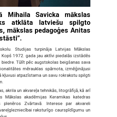
ā Mihaila Savicka mākslas
iks atklāta latviešu spilgto
es, mākslas pedagoģes Anitas
tāsti”.
kolu. Studijas turpināja Latvijas Mākslas
 Kopš 1972. gada jau aktīvi piedalās izstādēs
s biedre. Tūlīt pēc augstskolas beigšanas sava
onalitātes mērauklas spārnota, izmēģinājusi
nā kļuvusi atpazīstama un savu rokrakstu spilgti
m.
 akrila un akvareļa tehnikās, litogrāfijā, kā arī
jas Mākslas akadēmijas Keramikas katedras
s plenēros Zvārtavā. Interese par akvareli
kvareļglezniecībai raksturīgo caurspīdīgumu un
kļus.