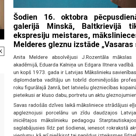
Šodien 16. oktobra pēcpusdien
galerijā Minskā, Baltkrievijā t
ekspresiju meistares, māksliniec
Melderes gleznu izstāde „Vasaras s
K
Anita Meldere absolvējusi J.Rozentāla mākslas s
akadēmijā, Eduarda Kalniņa un Edgara Iltnera vadībā.
un kopš 1973. gada ir Latvijas Mākslinieku savienība
diplomdarba vadītāju un tobrīd dominējošās profesi
roku figurālajā žanrā, bet latviešu glezniecības kopai
pieteikusi ar kluso dabu, portretu un aktu gleznojumie
Savas radošās dzīves laikā māksliniece strādājusi eļļas,
apgleznojusi porcelānu un zīdu daudzajos Latvi
iniciētajos mākslinieku pedagogu Starptautiskajo
saglabājusies līdz pat šodienai, ienesot rokrakstā a
vieglumu, kā arī piešķirot tai papildus izteiksmes līdze