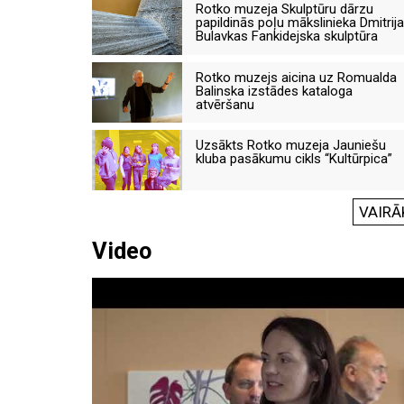
Rotko muzeja Skulptūru dārzu
papildinās poļu mākslinieka Dmitrija
Bulavkas Fankidejska skulptūra
Rotko muzejs aicina uz Romualda
Balinska izstādes kataloga
atvēršanu
Uzsākts Rotko muzeja Jauniešu
kluba pasākumu cikls “Kultūrpica”
VAIRĀ
Video