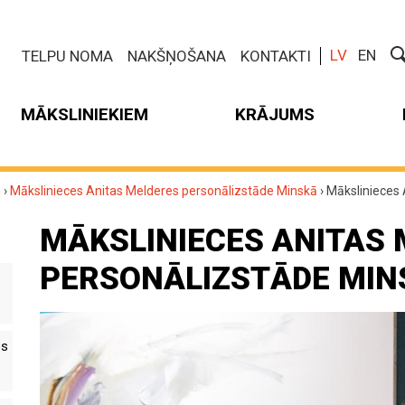
LV
EN
TELPU NOMA
NAKŠŅOŠANA
KONTAKTI
MĀKSLINIEKIEM
KRĀJUMS
m
›
Mākslinieces Anitas Melderes personālizstāde Minskā
›
Mākslinieces 
MĀKSLINIECES ANITAS
PERSONĀLIZSTĀDE MIN
es