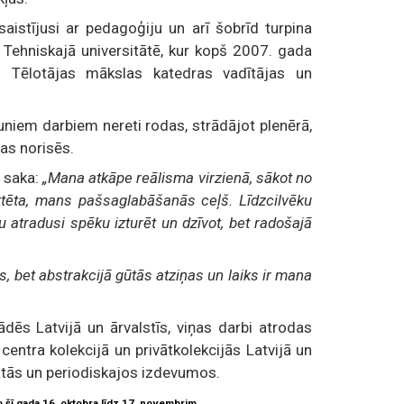
istījusi ar pedagoģiju un arī šobrīd turpina
s Tehniskajā universitātē, kur kopš 2007. gada
es Tēlotājas mākslas katedras vadītājas un
niem darbiem nereti rodas, strādājot plenērā,
as norisēs.
 saka:
„Mana atkāpe reālisma virzienā, sākot no
diktēta, mans pašsaglabāšanās ceļš. Līdzcilvēku
atradusi spēku izturēt un dzīvot, bet radošajā
, bet abstrakcijā gūtās atziņas un laiks ir mana
dēs Latvijā un ārvalstīs, viņas darbi atrodas
entra kolekcijā un privātkolekcijās Latvijā un
atās un periodiskajos izdevumos.
 šī gada 16. oktobra līdz 17. novembrim.