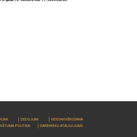
RKUMI
ZIEDOJUMI
VIDEONOVĒROŠANA
IVĀTUMA POLITIKA
DARBINIEKU ATALGOJUMS