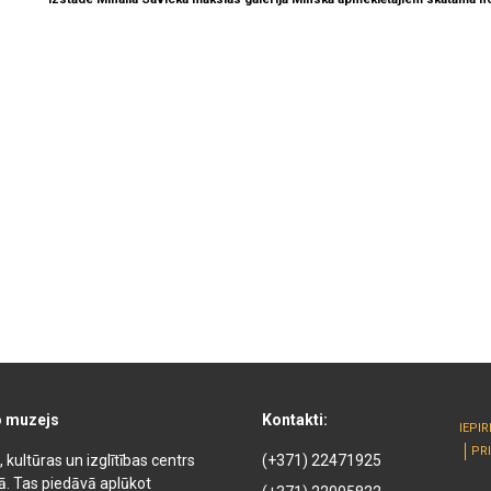
o muzejs
Kontakti:
IEPI
PR
kultūras un izglītības centrs
(+371) 22471925
kā. Tas piedāvā aplūkot