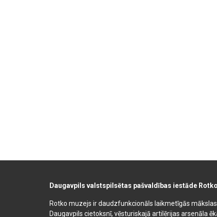
Daugavpils valstspilsētas pašvaldības iestāde Rotk
Rotko muzejs ir daudzfunkcionāls laikmetīgās mākslas, 
Daugavpils cietoksnī, vēsturiskajā artilērijas arsenāla ē