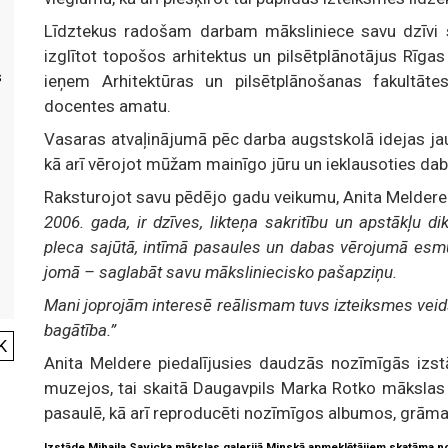
Līdztekus radošam darbam māksliniece savu dzīvi sa
izglītot topošos arhitektus un pilsētplānotājus Rīga
s
ieņem Arhitektūras un pilsētplānošanas fakultāt
docentes amatu.
Vasaras atvaļinājumā pēc darba augstskolā idejas jau
kā arī vērojot mūžam mainīgo jūru un ieklausoties dab
Raksturojot savu pēdējo gadu veikumu, Anita Meldere
2006. gada, ir dzīves, likteņa sakritību un apstākļu 
pleca sajūtā, intīmā pasaules un dabas vērojumā esmu 
jomā – saglabāt savu māksliniecisko pašapziņu.
Mani joprojām interesē reālismam tuvs izteiksmes veids
bagātība.”
K
Anita Meldere piedalījusies daudzās nozīmīgās izstā
muzejos, tai skaitā Daugavpils Marka Rotko mākslas c
pasaulē, kā arī reproducēti nozīmīgos albumos, grām
Izstāde Mihaila Savicka mākslas galerijā Minskā apmeklētājiem skatāma no