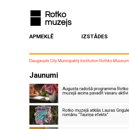
APMEKLĒ
IZSTĀDES
Daugavpils City Municipality Institution Rothko Museu
Jaunumi
Augusta radošā programma Rotko
muzejā aicina pavadīt vasaru aktīvi
Rotko muzejā atklās Lauras Grigul
romānu “Tauriņa efekts”