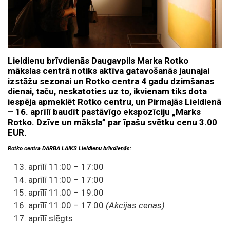
Lieldienu brīvdienās Daugavpils Marka Rotko
mākslas centrā notiks aktīva gatavošanās jaunajai
izstāžu sezonai un Rotko centra 4 gadu dzimšanas
dienai, taču, neskatoties uz to, ikvienam tiks dota
iespēja apmeklēt Rotko centru, un Pirmajās Lieldienā
– 16. aprīlī baudīt pastāvīgo ekspozīciju „Marks
Rotko. Dzīve un māksla” par īpašu svētku cenu 3.00
EUR.
Rotko centra DARBA LAIKS Lieldienu brīvdienās:
aprīlī 11:00 – 17:00
aprīlī 11:00 – 17:00
aprīlī 11:00 – 19:00
aprīlī 11:00 – 17:00
(Akcijas cenas)
aprīlī slēgts