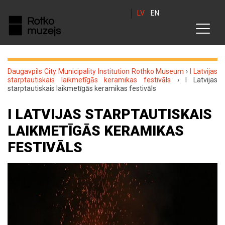
LV
EN
Daugavpils City Municipality Institution Rothko Museum
›
I Latvijas
starptautiskais laikmetīgās keramikas festivāls
›
I Latvijas
starptautiskais laikmetīgās keramikas festivāls
I LATVIJAS STARPTAUTISKAIS
LAIKMETĪGĀS KERAMIKAS
FESTIVĀLS