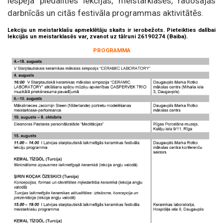
iespēja piedalīties lekcijās, meistarklasēs, radošajās
darbnīcās un citās festivāla programmas aktivitātēs.
Lekciju un meistarklašu apmeklētāju skaits ir ierobežots. Pieteikties dalībai
lekcijās un meistarklasēs var, zvanot uz tālruni 26190274 (Baiba).
PROGRAMMA