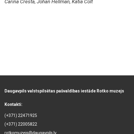
Carina Cresta, Johan Hellman, Katia Colt
Daugavpils valstspilsētas pašvaldības iestāde Rotko muzejs
Kontakti:
(+371) 22471925
(+371) 22005822
rotkomuzejs@daugavpils.lv