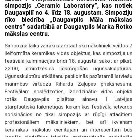
simpozijs „Ceramic Laboratory”, kas notiek
Daugavpilī no 4. līdz 18. augustam. Simpoziju
rīko biedrība „Daugavpils Māla mākslas
centrs” sadarbībā ar Daugavpils Marka Rotko
mākslas centru.
Simpozija laikā vairāki starptautiski mākslinieki veidos 7
lielformāta keramikas vides objektus, kas simpozija un
festivāla kulminācijas brīdī 18. augustā, sākot ar plkst.
22:00, iemirdzēsies liesmojošās ugunsskulptūrās.
Ugunsskulptūru atklāšanu papildinās pazīstamā latviešu
marimbas virtuoza Riharda Zaļupes priekšnesumi.
Festivālam noslēdzoties, izdedzinātie vides objekti
rotās Daugavpils pilsētas ainavu. I Latvijas
starptautiskā laikmetīgās keramikas festivāla ietvaros
norisināsies ne tikai simpozijs ar rūpīgi atlasītiem
profesionāliem māksliniekiem, bet arī ikvienam
keramikas mākslas cienītājam un interesentam būs