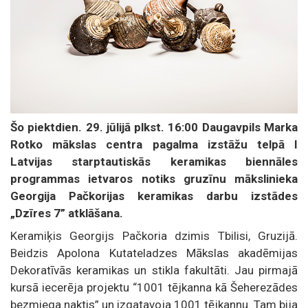
Šo piektdien. 29. jūlijā plkst. 16:00 Daugavpils Marka
Rotko mākslas centra pagalma izstāžu telpā I
Latvijas starptautiskās keramikas biennāles
programmas ietvaros notiks gruzīnu mākslinieka
Georgija Pačkorijas keramikas darbu izstādes
„Dzīres 7” atklāšana.
Keramiķis Georgijs Pačkoria dzimis Tbilisi, Gruzijā.
Beidzis Apolona Kutateladzes Mākslas akadēmijas
Dekoratīvās keramikas un stikla fakultāti. Jau pirmajā
kursā iecerēja projektu “1001 tējkanna kā Šeherezādes
bezmiega naktis” un izgatavoja 1001 tējkannu. Tam bija