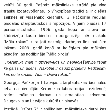
veltīti 30 gadi. Pašreiz mākslinieks strādā pie vīna
trauku izgatavošanas, jo vīnkopības tradīcijai ir ciešas
saiknes ar vissenāko keramiku. G. Pačkorija regulāri
piedalās starptautiskos simpozijos. Viņam bijušas 17
personālizstādes. 1996. gadā kopā ar sievu un
kādreizējo kursa biedreni noorganizēja bērnu skolu
“Māla rokas”, kura ļoti sekmīgi darbojas līdz pat šim
laikam. 2009. gadā kopā ar kolēģiem pie mākslas
akadēmijas nodibināja “Māla biroju”.
„Keramika man ir dzīvesveids un nepieciešamība tāpat
kā gaiss un ūdens. Nākotnē ir daudz projektu. Redzēsim,
kas no tā iznāks. Viss – Dieva rokās.”
Georgijs Pačkorija I Latvijas starptautiskās biennāles
ietvaros piedalījās Keramikas laboratorijas rezidencē,
radot mākslas darbus un smeļoties iedvesmu
Daugavpils un Latvijas kultūrā un ainavās.
Izstādē „Dzīres 7” ir aplūkojami mākslinieka darbi, kas