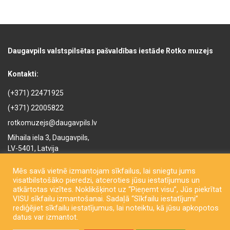
Daugavpils valstspilsētas pašvaldības iestāde Rotko muzejs
Kontakti:
(+371) 22471925
(+371) 22005822
rotkomuzejs@daugavpils.lv
Mihaila iela 3, Daugavpils,
LV-5401, Latvija
Mēs savā vietnē izmantojam sīkfailus, lai sniegtu jums
visatbilstošāko pieredzi, atceroties jūsu iestatījumus un
atkārtotas vizītes. Noklikšķinot uz “Pieņemt visu”, Jūs piekrītat
VISU sīkfailu izmantošanai. Sadaļā “Sīkfailu iestatījumi”
rediģējiet sīkfailu iestatījumus, lai noteiktu, kā jūsu apkopotos
Copyright © Daugavpils City Municipality Institution Rothko Museum
datus var izmantot.
2026. All rights reserved. Izstrādāja
LatInSoft
.