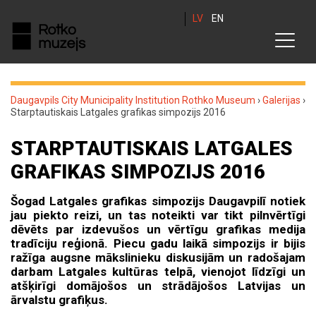
LV
EN
Daugavpils City Municipality Institution Rothko Museum
›
Galerijas
›
Starptautiskais Latgales grafikas simpozijs 2016
STARPTAUTISKAIS LATGALES
GRAFIKAS SIMPOZIJS 2016
Šogad Latgales grafikas simpozijs Daugavpilī notiek
jau piekto reizi, un tas noteikti var tikt pilnvērtīgi
dēvēts par izdevušos un vērtīgu grafikas medija
tradīciju reģionā. Piecu gadu laikā simpozijs ir bijis
ražīga augsne mākslinieku diskusijām un radošajam
darbam Latgales kultūras telpā, vienojot līdzīgi un
atšķirīgi domājošos un strādājošos Latvijas un
ārvalstu grafiķus.