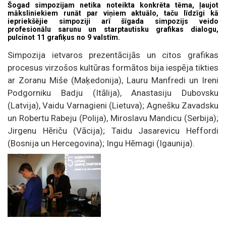
Šogad simpozijam netika noteikta konkrēta tēma, ļaujot
māksliniekiem runāt par viņiem aktuālo, taču līdzīgi kā
iepriekšējie simpoziji arī šīgada simpozijs veido
profesionālu sarunu un starptautisku grafikas dialogu,
pulcinot 11 grafiķus no 9 valstīm.
Simpozija ietvaros prezentācijās un citos grafikas
procesus virzošos kultūras formātos bija iespēja tikties
ar Zoranu Miše (Maķedonija), Lauru Manfredi un Ireni
Podgorniku Badju (Itālija), Anastasiju Dubovsku
(Latvija), Vaidu Varnagieni (Lietuva); Agnešku Zavadsku
un Robertu Rabeju (Polija), Miroslavu Mandicu (Serbija);
Jirgenu Hēriču (Vācija); Taidu Jasarevicu Heffordi
(Bosnija un Hercegovina); Ingu Hēmagi (Igaunija).