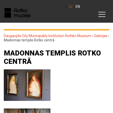
LV
EN
Daugavpils City Municipality Institution Rothko Museum
›
Galerijas
›
Madonnas templis Rotko centrā
MADONNAS TEMPLIS ROTKO
CENTRĀ