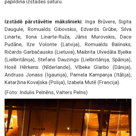
papildina izstādes saturu.
Izstādē pārstāvētie mākslinieki:
Inga Brūvere, Sigita
Daugule, Romualds Gibovskis, Edvards Grūbe, Silva
Linarte, Ilona Linarte-Ruža, Jānis Murovskis, Dace
Pudāne, Ilze Volonte (Latvija), Romualds Balinsks,
Ričards Garbačausks (Lietuva), Maibrita Ulvedāla Bjelke
(Lielbritānija), Stefans Dauzings (Lielbritānija, Spānija),
Hosē Hērkens (Nīderlande), Vībeke Glarbo (Dānija),
Andruss Jonass (Igaunija), Pamela Kampanja (Itālija),
Kataržina Kovaļska (Polija), Izabela Mutē (Francija).
(Foto: Indulis Pelnēns, Valters Pelns)