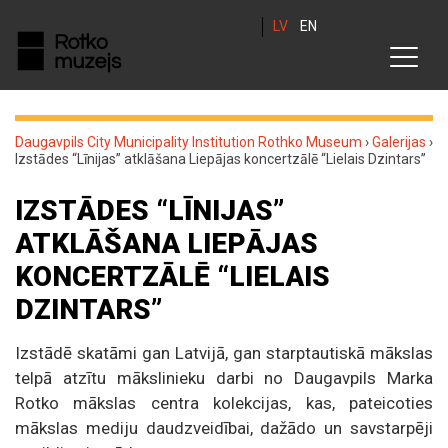
LV
EN
Daugavpils City Municipality Institution Rothko Museum
›
Galerijas
›
Izstādes “Līnijas” atklāšana Liepājas koncertzālē “Lielais Dzintars”
IZSTĀDES “LĪNIJAS”
ATKLĀŠANA LIEPĀJAS
KONCERTZĀLĒ “LIELAIS
DZINTARS”
Izstādē skatāmi gan Latvijā, gan starptautiskā mākslas
telpā atzītu mākslinieku darbi no Daugavpils Marka
Rotko mākslas centra kolekcijas, kas, pateicoties
mākslas mediju daudzveidībai, dažādo un savstarpēji