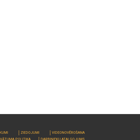
RKUMI
ZIEDOJUMI
VIDEONOVĒROŠANA
IVĀTUMA POLITIKA
DARBINIEKU ATALGOJUMS