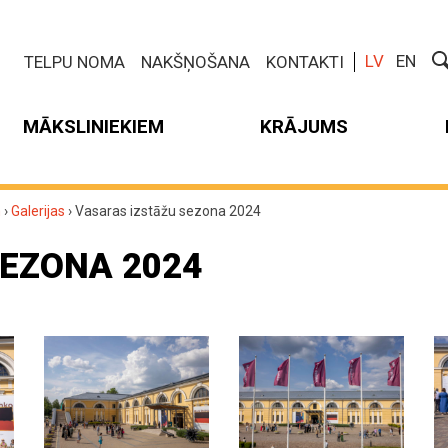
LV
EN
TELPU NOMA
NAKŠŅOŠANA
KONTAKTI
MĀKSLINIEKIEM
KRĀJUMS
m
›
Galerijas
›
Vasaras izstāžu sezona 2024
EZONA 2024