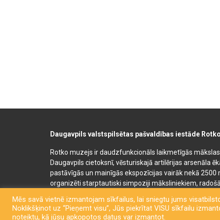
Daugavpils valstspilsētas pašvaldības iestāde Rotk
Rotko muzejs ir daudzfunkcionāls laikmetīgās mākslas, 
Daugavpils cietoksnī, vēsturiskajā artilērijas arsenāla ē
pastāvīgās un mainīgās ekspozīcijas vairāk nekā 2500 
organizēti starptautiski simpoziji māksliniekiem, radošā
bērnu un jauniešu mākslas izglītības programmas. Muz
Mēs savā vietnē izmantojam sīkfailus, lai sniegtu jums visatbilsto
semināru un konferenču telpas. Rotko muzeja telpās at
Noklikšķinot uz “Pieņemt visu”, Jūs piekrītat VISU sīkfailu izmantoš
kafejnīca. Līdzās Rotko muzejam 2022. gadā tika atklā
noteiktu, kā jūsu apkopotos datus var izmantot.