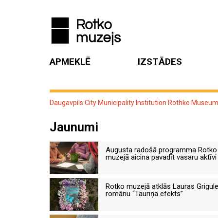
APMEKLĒ
IZSTĀDES
Daugavpils City Municipality Institution Rothko Museu
Jaunumi
Augusta radošā programma Rotko
muzejā aicina pavadīt vasaru aktīvi
Rotko muzejā atklās Lauras Grigul
romānu “Tauriņa efekts”