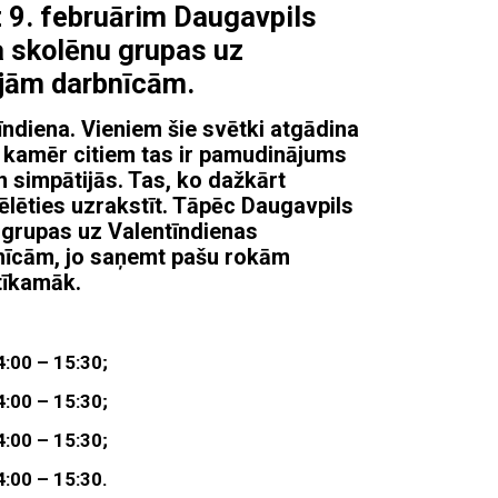
z 9. februārim Daugavpils
 skolēnu grupas uz
ajām darbnīcām.
ndiena. Vieniem šie svētki atgādina
, kamēr citiem tas ir pamudinājums
un simpātijās. Tas, ko dažkārt
lēties uzrakstīt. Tāpēc Daugavpils
 grupas uz Valentīndienas
īcām, jo saņemt pašu rokām
tīkamāk.
4:00 – 15:30;
4:00 – 15:30;
4:00 – 15:30;
4:00 – 15:30.