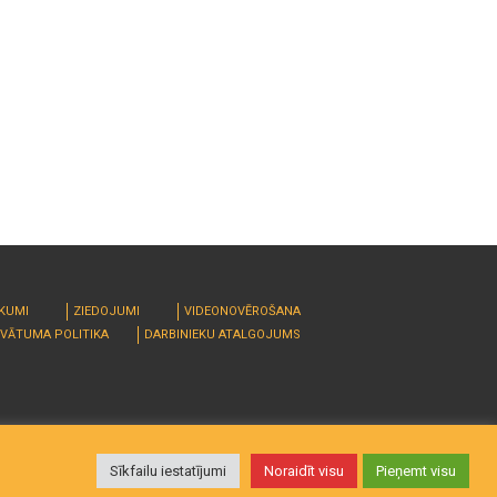
RKUMI
ZIEDOJUMI
VIDEONOVĒROŠANA
IVĀTUMA POLITIKA
DARBINIEKU ATALGOJUMS
Sīkfailu iestatījumi
Noraidīt visu
Pieņemt visu