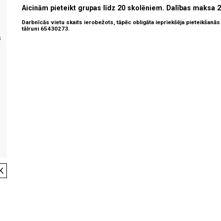
Aicinām pieteikt grupas līdz 20 skolēniem. Dalības maksa 
Darbnīcās vietu skaits ierobežots, tāpēc obligāta iepriekšēja pieteikšanā
tālruni 65430273.
s
K