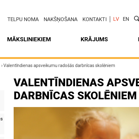
LV
EN
TELPU NOMA
NAKŠŅOŠANA
KONTAKTI
MĀKSLINIEKIEM
KRĀJUMS
m
›
Valentīndienas apsveikumu radošās darbnīcas skolēniem
VALENTĪNDIENAS APSV
DARBNĪCAS SKOLĒNIEM
es