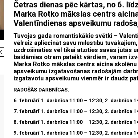
Četras dienas pēc kārtas, no 6. līd
Marka Rotko mākslas centrs aicina
Valentīndienas apsveikumu radoš
Tuvojas gada romantiskākie svētki – Valentī
vēlreiz apliecināt savu mīlestību tuvākajiem
uzdrošināties vēl tikai atzīties savās jūtās 
K
baidāmies otram pateikt vārdiem, varam izvē
Marka Rotko mākslas centrs aicina skolēnu
apsveikumu izgatavošanas radošajām darbn
izgatavotu apsveikumu vienmēr ir daudz pa
RADOŠĀS DARBNĪCAS:
6. februārī 1. darbnīca 11:00 – 12:30, 2. darbnīca 1
7. februārī 1. darbnīca 11:00 – 12:30, 2. darbnīca 1
8. februārī 1. darbnīca 11:00 – 12:30, 2. darbnīca 1
9. februārī 1. darbnīca 11:00 – 12:30, 2. darbnīca 1