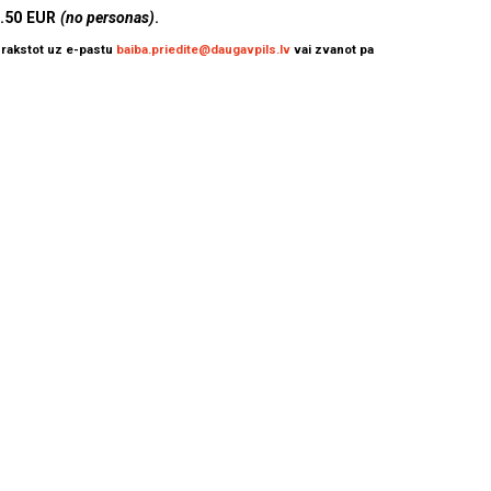
2.50 EUR
(no personas)
.
s rakstot uz e-pastu
baiba.priedite@daugavpils.lv
vai zvanot pa