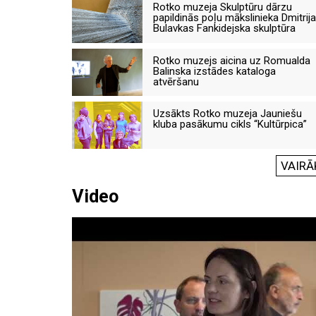
Rotko muzeja Skulptūru dārzu
papildinās poļu mākslinieka Dmitrija
Bulavkas Fankidejska skulptūra
Rotko muzejs aicina uz Romualda
Balinska izstādes kataloga
atvēršanu
Uzsākts Rotko muzeja Jauniešu
kluba pasākumu cikls “Kultūrpica”
VAIRĀ
Video