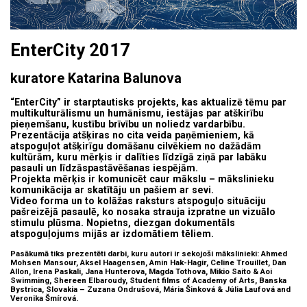
EnterCity 2017
kuratore Katarina Balunova
“EnterCity” ir starptautisks projekts, kas aktualizē tēmu par
multikulturālismu un humānismu, iestājas par atškirību
pieņemšanu, kustību brīvību un noliedz vardarbību.
Prezentācija atšķiras no cita veida paņēmieniem, kā
atspoguļot atšķirīgu domāšanu cilvēkiem no dažādām
kultūrām, kuru mērķis ir dalīties līdzīgā ziņā par labāku
pasauli un līdzāspastāvēšanas iespējām.
Projekta mērķis ir komunicēt caur mākslu – mākslinieku
komunikācija ar skatītāju un pašiem ar sevi.
Video forma un to kolāžas raksturs atspoguļo situāciju
pašreizējā pasaulē, ko nosaka strauja izpratne un vizuālo
stimulu plūsma. Nopietns, diezgan dokumentāls
atspoguļojums mijās ar izdomātiem tēliem.
Pasākumā tiks prezentēti darbi, kuru autori ir sekojoši mākslinieki: Ahmed
Mohsen Mansour, Aksel Haagensen, Amin Hak-Hagir, Celine Trouillet, Dan
Allon, Irena Paskali, Jana Hunterova, Magda Tothova, Mikio Saito & Aoi
Swimming, Shereen Elbaroudy, Student films of Academy of Arts, Banska
Bystrica, Slovakia – Zuzana Ondrušová, Mária Šinková & Júlia Laufová and
Veronika Šmírová.