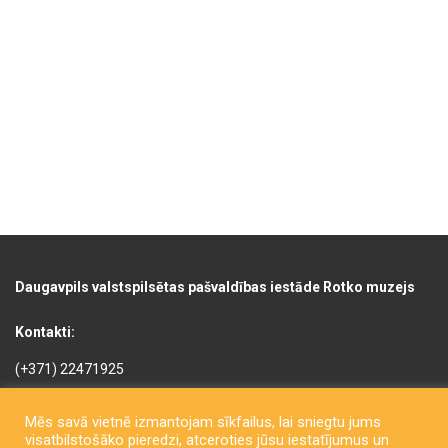
Daugavpils valstspilsētas pašvaldības iestāde Rotko muzejs
Kontakti:
(+371) 22471925
(+371) 22005822
Mēs savā vietnē izmantojam sīkfailus, lai sniegtu jums
rotkomuzejs@daugavpils.lv
visatbilstošāko pieredzi, atceroties jūsu iestatījumus un