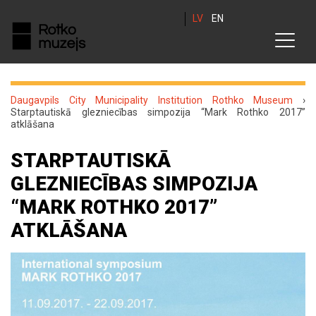
LV
EN
Daugavpils City Municipality Institution Rothko Museum
›
Starptautiskā glezniecības simpozija “Mark Rothko 2017”
atklāšana
STARPTAUTISKĀ
GLEZNIECĪBAS SIMPOZIJA
“MARK ROTHKO 2017”
ATKLĀŠANA