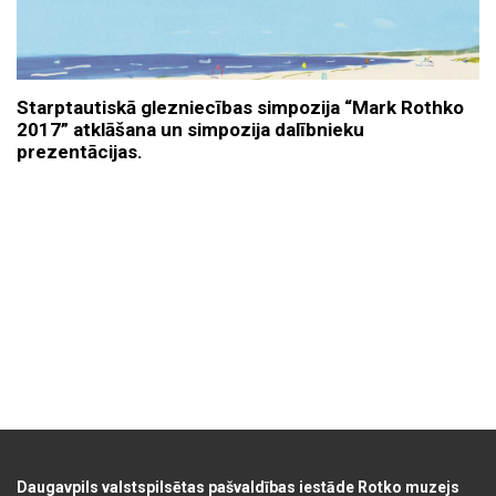
Starptautiskā glezniecības simpozija “Mark Rothko
2017” atklāšana un simpozija dalībnieku
prezentācijas.
Daugavpils valstspilsētas pašvaldības iestāde Rotko muzejs