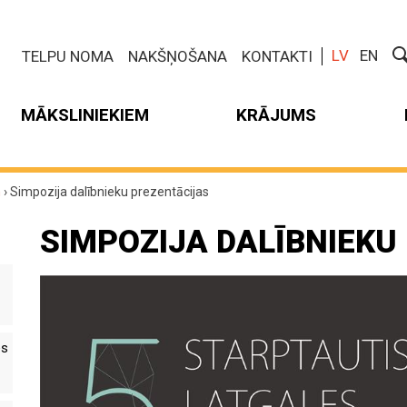
LV
EN
TELPU NOMA
NAKŠŅOŠANA
KONTAKTI
MĀKSLINIEKIEM
KRĀJUMS
m
›
Simpozija dalībnieku prezentācijas
SIMPOZIJA DALĪBNIEKU
es