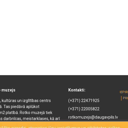
o muzejs
Kontakti:
IEPI
PR
kultūras un izglītības centrs
(+371) 22471925
kā. Tas piedāvā aplūkot
(+371) 22005822
m2 platībā. Rotko muzejā tiek
rotkomuzejs@daugavpils.lv
s darbnīcas, meistarklases, kā arī
ejā ir pieejamas naktsmītnes,
Mihaila iela 3, Daugavpils,