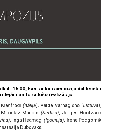
ī plkst. 16:00, kam sekos simpozija dalībnieku
m idejām un to radošo realizāciju.
a Manfredi
(Itālija)
, Vaida Varnagiene
(Lietuva)
,
, Miroslav Mandic
(Serbija)
, Jürgen Höritzsch
vina)
, Inga Heamagi
(Igaunija)
, Irene Podgornik
Anastasija Dubovska.