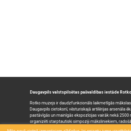
Daugavpils valstspilsētas pašvaldības iestāde Rotk
Rotko muzejs ir daudzfunkcionāls laikmetīgās mākslas, 
Daugavpils cietoksnī, vēsturiskajā artilērijas arsenāla ē
pastāvīgās un mainīgās ekspozīcijas vairāk nekā 2500 
organizēti starptautiski simpoziji māksliniekiem, radošā
bērnu un jauniešu mākslas izglītības programmas. Muz