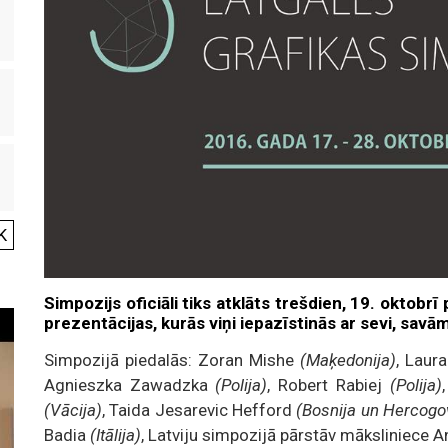
K
Simpozijs oficiāli tiks atklāts trešdien, 19. oktobr
prezentācijas, kurās viņi iepazīstinās ar sevi, savā
Simpozijā piedalās: Zoran Mishe
(Maķedonija)
, Laur
Agnieszka Zawadzka
(Polija)
, Robert Rabiej
(Polija)
(Vācija)
, Taida Jesarevic Hefford
(Bosnija un Hercogo
Badia
(Itālija)
, Latviju simpozijā pārstāv māksliniece 