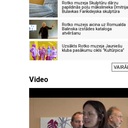
Rotko muzeja Skulptūru dārzu
papildinās poļu mākslinieka Dmitrija
Bulavkas Fankidejska skulptūra
Rotko muzejs aicina uz Romualda
Balinska izstādes kataloga
atvēršanu
Uzsākts Rotko muzeja Jauniešu
kluba pasākumu cikls “Kultūrpica”
VAIRĀ
Video