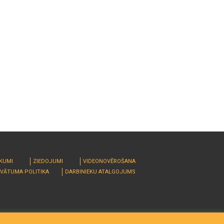
RKUMI
ZIEDOJUMI
VIDEONOVĒROŠANA
IVĀTUMA POLITIKA
DARBINIEKU ATALGOJUMS