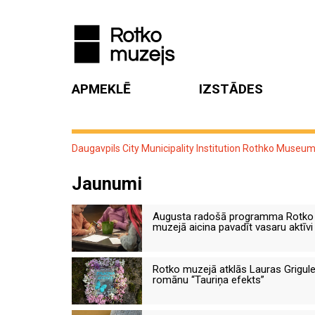
APMEKLĒ
IZSTĀDES
Daugavpils City Municipality Institution Rothko Museu
Jaunumi
Augusta radošā programma Rotko
muzejā aicina pavadīt vasaru aktīvi
Rotko muzejā atklās Lauras Grigul
romānu “Tauriņa efekts”