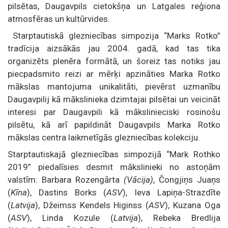
pilsētas, Daugavpils cietokšņa un Latgales reģiona
atmosfēras un kultūrvides.
Starptautiskā glezniecības simpozija “Marks Rotko”
tradīcija aizsākās jau 2004. gadā, kad tas tika
organizēts plenēra formātā, un šoreiz tas notiks jau
piecpadsmito reizi ar mērķi apzināties Marka Rotko
mākslas mantojuma unikalitāti, pievērst uzmanību
Daugavpilij kā mākslinieka dzimtajai pilsētai un veicināt
interesi par Daugavpili kā mākslinieciski rosinošu
pilsētu, kā arī papildināt Daugavpils Marka Rotko
mākslas centra laikmetīgās glezniecības kolekciju.
Starptautiskajā glezniecības simpozijā “Mark Rothko
2019” piedalīsies desmit mākslinieki no astoņām
valstīm: Barbara Rozengārta
(Vācija)
, Čongjiņs Juaņs
(
Kīna
), Dastins Borks (
ASV
), Ieva Lapiņa-Strazdīte
(
Latvija
), Džeimss Kendels Higinss (
ASV
), Kuzana Oga
(
ASV
), Linda Kozule (
Latvija
), Rebeka Bredlija