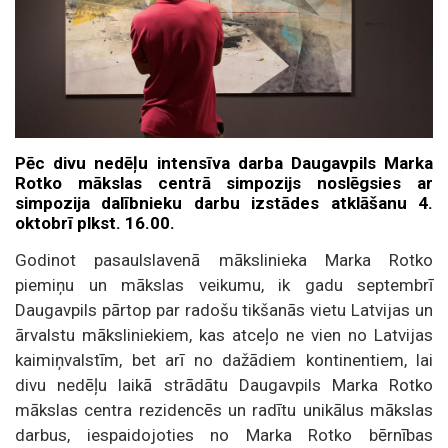
Pēc divu nedēļu intensīva darba Daugavpils Marka
Rotko mākslas centrā simpozijs noslēgsies ar
simpozija dalībnieku darbu izstādes atklāšanu 4.
oktobrī plkst. 16.00.
Godinot pasaulslavenā mākslinieka Marka Rotko
piemiņu un mākslas veikumu, ik gadu septembrī
Daugavpils pārtop par radošu tikšanās vietu Latvijas un
ārvalstu māksliniekiem, kas atceļo ne vien no Latvijas
kaimiņvalstīm, bet arī no dažādiem kontinentiem, lai
divu nedēļu laikā strādātu Daugavpils Marka Rotko
mākslas centra rezidencēs un radītu unikālus mākslas
darbus, iespaidojoties no Marka Rotko bērnības