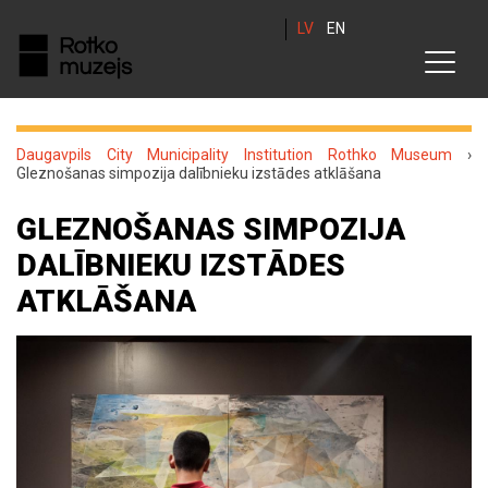
LV
EN
Daugavpils City Municipality Institution Rothko Museum
›
Gleznošanas simpozija dalībnieku izstādes atklāšana
GLEZNOŠANAS SIMPOZIJA
DALĪBNIEKU IZSTĀDES
ATKLĀŠANA