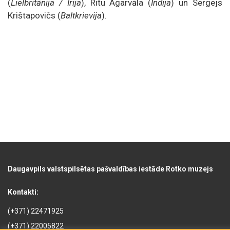
(
Lielbritānija / Īrija
), Ritu Agarvāla (
Indija
) un Sergejs
Krištapovičs (
Baltkrievija
).
Daugavpils valstspilsētas pašvaldības iestāde Rotko muzejs
Kontakti:
(+371) 22471925
(+371) 22005822