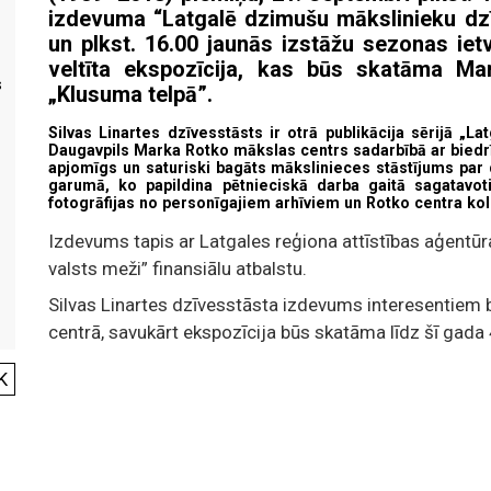
izdevuma “Latgalē dzimušu mākslinieku dzīv
un plkst. 16.00 jaunās izstāžu sezonas ietv
veltīta ekspozīcija, kas būs skatāma Ma
s
„Klusuma telpā”.
Silvas Linartes dzīvesstāsts ir otrā publikācija sērijā „L
Daugavpils Marka Rotko mākslas centrs sadarbībā ar biedrīb
apjomīgs un saturiski bagāts mākslinieces stāstījums par
garumā, ko papildina pētnieciskā darba gaitā sagatavo
fotogrāfijas no personīgajiem arhīviem un Rotko centra ko
Izdevums tapis ar Latgales reģiona attīstības aģentūra
valsts meži” finansiālu atbalstu.
Silvas Linartes dzīvesstāsta izdevums interesentiem
centrā, savukārt ekspozīcija būs skatāma līdz šī gada
K