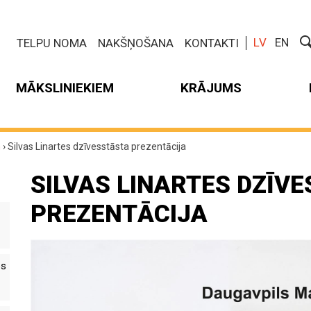
LV
EN
TELPU NOMA
NAKŠŅOŠANA
KONTAKTI
MĀKSLINIEKIEM
KRĀJUMS
m
›
Silvas Linartes dzīvesstāsta prezentācija
SILVAS LINARTES DZĪV
PREZENTĀCIJA
es