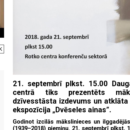
K
21. septembrī plkst. 15.00 Dau
centrā tiks prezentēts māks
dzīvesstāsta izdevums un atklāta 
ekspozīcija „Dvēseles ainas”.
Godinot izcilās mākslinieces un ilggadēj
(1939–2018) piemiņu, 21. septembrī plkst. 