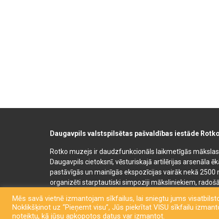
Daugavpils valstspilsētas pašvaldības iestāde Rotk
Rotko muzejs ir daudzfunkcionāls laikmetīgās mākslas, 
Daugavpils cietoksnī, vēsturiskajā artilērijas arsenāla ē
pastāvīgās un mainīgās ekspozīcijas vairāk nekā 2500 
organizēti starptautiski simpoziji māksliniekiem, radošā
bērnu un jauniešu mākslas izglītības programmas. Muz
Mēs savā vietnē izmantojam sīkfailus, lai sniegtu jums visatbilsto
semināru un konferenču telpas. Rotko muzeja telpās at
Noklikšķinot uz “Pieņemt visu”, Jūs piekrītat VISU sīkfailu izmantoš
kafejnīca. Līdzās Rotko muzejam 2022. gadā tika atklā
noteiktu, kā jūsu apkopotos datus var izmantot.