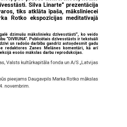
esstāsti. Silva Linarte” prezentācija
aros, tiks atklāta īpaša, māksliniecei
rka Rotko ekspozīcijas meditatīvajā
atgalē dzimušu mākslinieku dzīvesstāsti”, ko veido
u “DIVRUNA”. Publicētais dzīvesstāsts ir tekstuāli
 dzīvi un radošo darbību gandrīz astoņdesmit gadu
tie redaktores Zanes Melānes komentāri, kā arī
lekcijā esošo mākslas darbu reprodukcijas.
s, Valsts kultūrkapitāla fonda un A/S „Latvijas
 būs pieejams Daugavpils Marka Rotko mākslas
 4. novembrim.