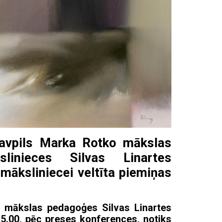
gavpils Marka Rotko mākslas
linieces Silvas Linartes
māksliniecei veltīta piemiņas
ās mākslas pedagoģes Silvas Linartes
15.00, pēc preses konferences, notiks