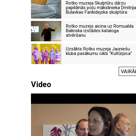
Rotko muzeja Skulptūru dārzu
papildinās poļu mākslinieka Dmitrija
Bulavkas Fankidejska skulptūra
Rotko muzejs aicina uz Romualda
Balinska izstādes kataloga
atvēršanu
Uzsākts Rotko muzeja Jauniešu
kluba pasākumu cikls “Kultūrpica”
VAIRĀ
Video