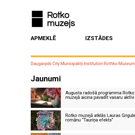
APMEKLĒ
IZSTĀDES
Daugavpils City Municipality Institution Rothko Museu
Jaunumi
Augusta radošā programma Rotko
muzejā aicina pavadīt vasaru aktīvi
Rotko muzejā atklās Lauras Grigul
romānu “Tauriņa efekts”