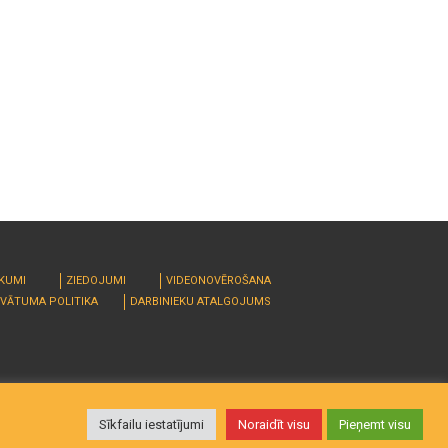
RKUMI
ZIEDOJUMI
VIDEONOVĒROŠANA
IVĀTUMA POLITIKA
DARBINIEKU ATALGOJUMS
Sīkfailu iestatījumi
Noraidīt visu
Pieņemt visu