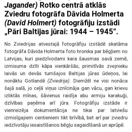
Jagander)
Rotko centrā atklās
Zviedru fotogrāfa Dāvida Holmerta
(David Holmert)
fotogrāfiju izstādi
„Pāri Baltijas jūrai: 1944 – 1945”.
No Zviedrijas atvestajā fotogrāfiju izstādē skatāma
fotogrāfa Dāvida Holmerta foto hronika par bēgļiem no
Latvijas, kuri piedzīvodami kara šausmas savā zemē,
izmisuma dzīti kāpa vienkāršās, primitīvās zvejnieku
laivās un devās tumšajos Baltijas jūras ūdeņos, lai
nonāktu Gotlandē
(Zviedrija)
. Diemžēl ne visi nonāca
šajā salā, jo ceļā viņus iznīcināja gan vācu, gan krievu
izliktās mīnas, šāvienus raidīja abu armiju karakuģi,
dzīvības paņēma arī jūra. Fotogrāfiju izstāde ir
vienreizēja dokumentācija ne tikai par latviešu
izmisīgajiem centieniem tikt brīvībā, bet arī par zviedru
iedzīvotāju iesaistīšanos bēgļu sagaidīšanā un aprūpē.