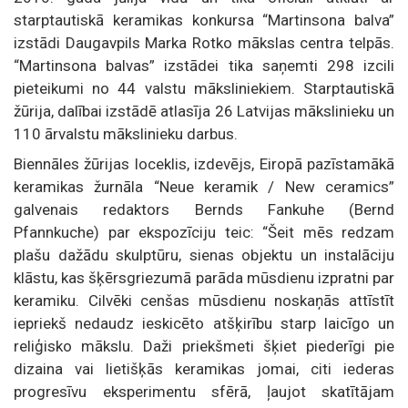
starptautiskā keramikas konkursa “Martinsona balva”
izstādi Daugavpils Marka Rotko mākslas centra telpās.
“Martinsona balvas” izstādei tika saņemti 298 izcili
pieteikumi no 44 valstu māksliniekiem. Starptautiskā
žūrija, dalībai izstādē atlasīja 26 Latvijas mākslinieku un
110 ārvalstu mākslinieku darbus.
Biennāles žūrijas loceklis, izdevējs, Eiropā pazīstamākā
keramikas žurnāla “Neue keramik / New ceramics”
galvenais redaktors Bernds Fankuhe (Bernd
Pfannkuche) par ekspozīciju teic: “Šeit mēs redzam
plašu dažādu skulptūru, sienas objektu un instalāciju
klāstu, kas šķērsgriezumā parāda mūsdienu izpratni par
keramiku. Cilvēki cenšas mūsdienu noskaņās attīstīt
iepriekš nedaudz ieskicēto atšķirību starp laicīgo un
reliģisko mākslu. Daži priekšmeti šķiet piederīgi pie
dizaina vai lietišķās keramikas jomai, citi iederas
progresīvu eksperimentu sfērā, ļaujot skatītājam