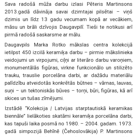
Sava radošā mūža darbu izlasi Pēteris Martinsons
2013.gadā dāvināja savai dzimtajai pilsētai – viņš
dzimis un līdz 13 gadu vecumam kopā ar vecākiem,
māsu un brāli dzīvojis Daugavpilī. Tieši te notikusi arī
pirmā radošā saskarsme ar mālu.
Daugavpils Marka Rotko mākslas centra kolekcijā
ietilpst 450 izcilā keramiķa darbu – pirmie mākslinieka
veidojumi un virpojumi, ciļņi ar literāro darbu varoņiem,
monumentālās figūras, virkne funkcionālo un stilizēto
trauku, trauslie porcelāna darbi, ar dažādu materiālu
palīdzību atveidotās konkrētās būtnes – vārnas, lauvas,
suņi – un tektoniskās būves – torņi, būri, figūras, kā arī
skices un tušas zīmējumi.
Izstādē “Kolekcija
|
Latvijas starptautiskā keramikas
biennāle” lielākoties skatāmi keramiķa porcelāna darbi,
kas tapuši laika posmā no 1980. – 2004. gadam. 1973.
gadā simpozijā Behīnē (Čehoslovākija) P. Martinsons