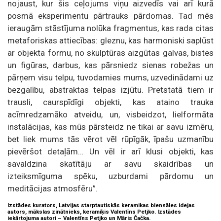
nojaust, kur šis ceļojums viņu aizvedīs vai arī kurā
posmā eksperimentu pārtrauks pārdomas. Tad mēs
ieraugām stāstījuma nolūka fragmentus, kas rada citas
metaforiskas attiecības: gleznu, kas harmoniski saplūst
ar objekta formu, no skulptūras aizgūtas galvas, bistes
un figūras, darbus, kas pārsniedz sienas robežas un
pārņem visu telpu, tuvodamies mums, uzvedinādami uz
bezgalību, abstraktas telpas izjūtu. Pretstatā tiem ir
trausli, caurspīdīgi objekti, kas ataino trauka
acīmredzamāko atveidu, un, visbeidzot, lielformāta
instalācijas, kas mūs pārsteidz ne tikai ar savu izmēru,
bet liek mums tās vērot vēl rūpīgāk, īpašu uzmanību
pievēršot detaļām… Un vēl ir arī klusi objekti, kas
savaldzina skatītāju ar savu skaidrības un
izteiksmīguma spēku, uzburdami pārdomu un
meditācijas atmosfēru”.
Izstādes kurators, Latvijas starptautiskās keramikas biennāles idejas
autors, mākslas zinātnieks, keramiķis Valentīns Petjko. Izstādes
iekārtojuma autori – Valentīns Petjko un Māris Čačka.