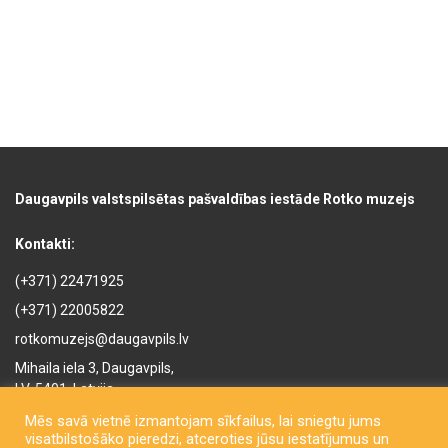
Daugavpils valstspilsētas pašvaldības iestāde Rotko muzejs
Kontakti:
(+371) 22471925
(+371) 22005822
rotkomuzejs@daugavpils.lv
Mihaila iela 3, Daugavpils,
LV-5401, Latvija
Mēs savā vietnē izmantojam sīkfailus, lai sniegtu jums
visatbilstošāko pieredzi, atceroties jūsu iestatījumus un