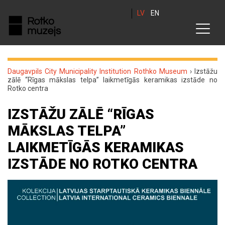
LV
EN
Daugavpils City Municipality Institution Rothko Museum
›
Izstāžu
zālē “Rīgas mākslas telpa” laikmetīgās keramikas izstāde no
Rotko centra
IZSTĀŽU ZĀLĒ “RĪGAS
MĀKSLAS TELPA”
LAIKMETĪGĀS KERAMIKAS
IZSTĀDE NO ROTKO CENTRA