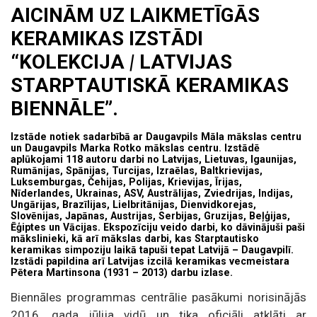
AICINĀM UZ LAIKMETĪGĀS
KERAMIKAS IZSTĀDI
“KOLEKCIJA
|
LATVIJAS
STARPTAUTISKĀ KERAMIKAS
BIENNĀLE”.
Izstāde notiek sadarbībā ar Daugavpils Māla mākslas centru
un Daugavpils Marka Rotko mākslas centru. Izstādē
aplūkojami 118 autoru darbi no Latvijas, Lietuvas, Igaunijas,
Rumānijas, Spānijas, Turcijas, Izraēlas, Baltkrievijas,
Luksemburgas, Čehijas, Polijas, Krievijas, Īrijas,
Nīderlandes, Ukrainas, ASV, Austrālijas, Zviedrijas, Indijas,
Ungārijas, Brazīlijas, Lielbritānijas, Dienvidkorejas,
Slovēnijas, Japānas, Austrijas, Serbijas, Gruzijas, Beļģijas,
Ēģiptes un Vācijas. Ekspozīciju veido darbi, ko dāvinājuši paši
mākslinieki, kā arī mākslas darbi, kas Starptautisko
keramikas simpoziju laikā tapuši tepat Latvijā – Daugavpilī.
Izstādi papildina arī Latvijas izcilā keramikas vecmeistara
Pētera Martinsona (1931 – 2013) darbu izlase.
Biennāles programmas centrālie pasākumi norisinājās
2016. gada jūlija vidū un tika oficiāli atklāti ar