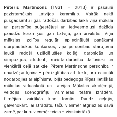
Pēteris Martinsons
(1931 – 2013) ir pasaulē
pazīstamākais Latvijas keramiķis. Vairāk nekā
pusgadsimtu ilgās radošās darbības laikā viņa māksla
un personība suģestējusi un iedvesmojusi dažādu
paaudžu keramiķus gan Latvijā, gan ārvalstīs. Viņa
mākslas izcilību regulāri apliecinājuši panākumi
starptautiskos konkursos, viņa personības starojuma
laukā radoši uzlādējušies kolēģi darbnīcās un
simpozijos, studenti, meistardarbnīcu dalībnieki un
vienkārši ceļā satiktie. Pētera Martinsona personība ir
daudzšķautņaina – pēc izglītības arhitekts, profesionāli
nodarbojies ar alpīnismu, bijis pedagogs Rīgas lietišķās
mākslas vidusskolā un Latvijas Mākslas akadēmijā,
veidojis scenogrāfiju Valmieras teātra izrādēm,
filmējies vairākās kino lomās. Daudz ceļojis,
galvenokārt, lai strādātu, taču vienmēr atgriezies savā
zemē, par kuru vienmēr teicis – visskaistākā.