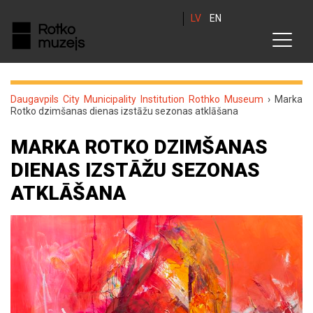
LV
EN
Daugavpils City Municipality Institution Rothko Museum
›
Marka
Rotko dzimšanas dienas izstāžu sezonas atklāšana
MARKA ROTKO DZIMŠANAS
DIENAS IZSTĀŽU SEZONAS
ATKLĀŠANA