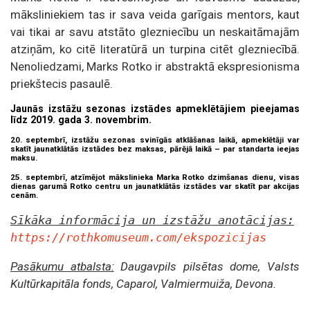
māksliniekiem tas ir sava veida garīgais mentors, kaut
vai tikai ar savu atstāto glezniecību un neskaitāmajām
atziņām, ko citē literatūrā un turpina citēt glezniecībā.
Nenoliedzami, Marks Rotko ir abstraktā ekspresionisma
priekštecis pasaulē.
Jaunās izstāžu sezonas izstādes apmeklētājiem pieejamas
līdz 2019. gada 3. novembrim.
20. septembrī, izstāžu sezonas svinīgās atklāšanas laikā, apmeklētāji var
skatīt jaunatklātās izstādes bez maksas, pārējā laikā – par standarta ieejas
maksu.
25. septembrī, atzīmējot mākslinieka Marka Rotko dzimšanas dienu, visas
dienas garumā Rotko centru un jaunatklātās izstādes var skatīt par akcijas
cenām.
Sīkāka informācija un izstāžu anotācijas:
https://rothkomuseum.com/ekspozicijas
Pasākumu atbalsta:
Daugavpils pilsētas dome, Valsts
Kultūrkapitāla fonds, Caparol, Valmiermuiža, Devona.