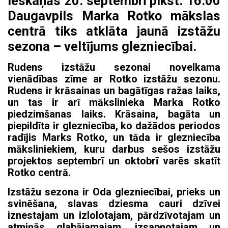
ieskaņās 20. septembrī plkst. 16.00
Daugavpils Marka Rotko mākslas
centrā tiks atklāta jaunā izstāžu
sezona – veltījums glezniecībai.
Rudens izstāžu sezonai novelkama
vienādības zīme ar Rotko izstāžu sezonu.
Rudens ir krāsainas un bagātīgas ražas laiks,
un tas ir arī mākslinieka Marka Rotko
piedzimšanas laiks. Krāsaina, bagāta un
piepildīta ir glezniecība, ko dažādos periodos
radījis Marks Rotko, un tāda ir glezniecība
māksliniekiem, kuru darbus sešos izstāžu
projektos septembrī un oktobrī varēs skatīt
Rotko centrā.
Izstāžu sezona ir Oda glezniecībai, prieks un
svinēšana, slavas dziesma cauri dzīvei
iznestajam un izlolotajam, pārdzīvotajam un
atmiņās glabājamajam, izsapņotajam un