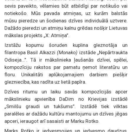
sevis paveikto, vēlamies būt atbildīgi par notikušo vai
notiekošo. Mūs pavada atmiņas, uz kurām balstās
mūsu pieredze un šodienas dzīves individuālā uztvere.
Dažādo pieredzi un atmiņu kalnu grēdas nošķir Lietuvas
mākslas projekts „X: Atmiņa”.
Izstāžu kopumu šoruden kuplina gleznotāja un
filantropa Basil Alkazzi
(Monako)
izstāde „Nepārtraukta
Odiseja…”. Tā ir mākslinieka ļaušanās dzīvei, spēlei,
kompozīciju rakstos par pamatu ņemot literatūru un
floru. Unikalitāti aplūkojamajiem darbiem piešķir
glezniecība, kas radīta uz lietā papīra.
Dzīves ritumu un laiku savās kompozīcijās apcer
mākslinieku apvienība DaDim no Krievijas izstādē
„Smilšu graudi un tukšums”. Izstādē tiek vilktas
paralēles ar dažādu kultūru mantojumu un dzīves jēgas
apceri, ieraugot arī sasaisti ar Marku Rotko.
Marks Rotko ir iedvesmojies un iedvesmo daudzus,