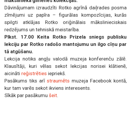
mākslinieka ģimenes kolekcijas.
Dāvinājumam izraudzīti Rotko agrīnā daiļrades posma
zīmējumi uz papīra – figurālas kompozīcijas, kurās
spilgti atklājas Rotko oriģinālais mākslinieciskais
redzējums un tehniskā meistarība.
Plkst. 17.00 Keita Rotko Prizela sniegs publisku
lekciju par Rotko radošo mantojumu un ilgo cīņu par
tā atgūšanu.
Lekcija notiks angļu valodā muzeja konferenču zālē.
Klausītāji, kuri vēlas sekot lekcijas norisei klātienē,
aicināti
reģistrēties
iepriekš.
Pasākums tiks arī
straumēts
muzeja Facebook kontā,
kur tam varēs sekot ikviens interesents.
Sīkāk par pasākumu
šeit
.