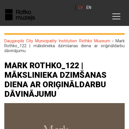
LV
EN
Daugavpils City Municipality Institution Rothko Museum
›
Mark
Rothko_122 | mākslinieka dzimšanas diena ar oriģināldarbu
dāvinājumu
MARK ROTHKO_122 |
MĀKSLINIEKA DZIMŠANAS
DIENA AR ORIĢINĀLDARBU
DĀVINĀJUMU