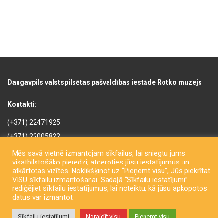
Daugavpils valstspilsētas pašvaldības iestāde Rotko muzejs
Kontakti:
(+371) 22471925
(+371) 22005822
rotkomuzejs@daugavpils.lv
Mēs savā vietnē izmantojam sīkfailus, lai sniegtu jums
visatbilstošāko pieredzi, atceroties jūsu iestatījumus un
Mihaila iela 3, Daugavpils,
atkārtotas vizītes. Noklikšķinot uz “Pieņemt visu”, Jūs piekrītat
LV-5401, Latvija
VISU sīkfailu izmantošanai. Sadaļā “Sīkfailu iestatījumi”
rediģējiet sīkfailu iestatījumus, lai noteiktu, kā jūsu apkopotos
datus var izmantot.
Sīkfailu iestatījumi
Noraidīt visu
Pieņemt visu