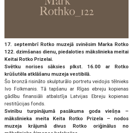
17. septembrī Rotko muzejā svinēsim Marka Rotko
122. dzimšanas dienu, piedaloties mākslinieka meitai
Keitai Rotko Prizelai.
Svētku norises sāksies plkst. 16.00 ar Rotko
krūšutēla atklāšanu muzeja vestibilā.
Šo bronzā risināto skulpturālo portretu veidojis tēlnieks
Ivo Folkmanis. Tā tapšanu ar Rīgas ebreju kopienas
gādību finansiāli atbalstīja Latvijas Ebreju kopienas
restitūcijas fonds.
Svinību turpinājumā pasākuma goda viešņa –
mākslinieka meita Keita Rotko Prizela – nodos
muzeja krājumā divus Rotko oriģinālus no