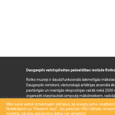
Daugavpils valstspilsētas pašvaldības iestāde Rotk
Rotko muzejs ir daudzfunkcionāls laikmetīgās mākslas, 
Daugavpils cietoksnī, vēsturiskajā artilērijas arsenāla ē
pastāvīgās un mainīgās ekspozīcijas vairāk nekā 2500 
organizēti starptautiski simpoziji māksliniekiem, radošā
bērnu un jauniešu mākslas izglītības programmas. Muz
Mēs savā vietnē izmantojam sīkfailus, lai sniegtu jums visatbilsto
semināru un konferenču telpas. Rotko muzeja telpās at
Noklikšķinot uz “Pieņemt visu”, Jūs piekrītat VISU sīkfailu izmantoš
kafejnīca. Līdzās Rotko muzejam 2022. gadā tika atklā
noteiktu, kā jūsu apkopotos datus var izmantot.