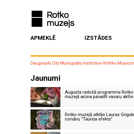
APMEKLĒ
IZSTĀDES
Daugavpils City Municipality Institution Rothko Museu
Jaunumi
Augusta radošā programma Rotko
muzejā aicina pavadīt vasaru aktīvi
Rotko muzejā atklās Lauras Grigul
romānu “Tauriņa efekts”