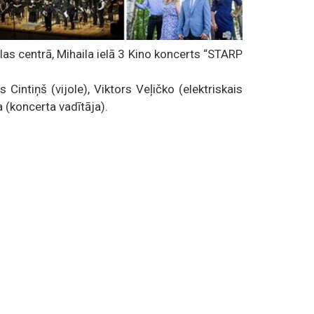
as centrā, Mihaila ielā 3 Kino koncerts “STARP
lis Cintiņš (vijole), Viktors Veļičko (elektriskais
 (koncerta vadītāja).