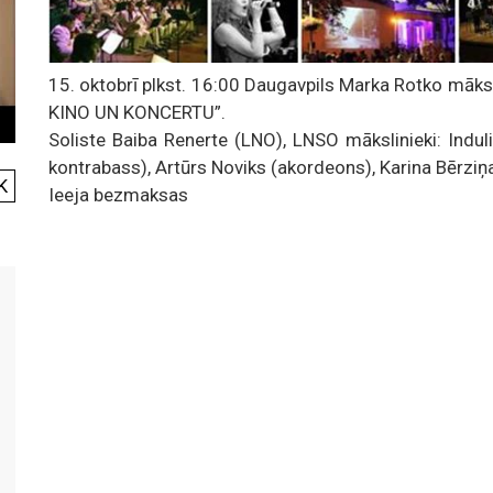
15. oktobrī plkst. 16:00 Daugavpils Marka Rotko māksl
KINO UN KONCERTU”.
Soliste Baiba Renerte (LNO), LNSO mākslin
ieki: Indu
kontrabass), Artūrs Noviks (akordeons), Karina Bērziņa
K
Ieeja bezmaksas