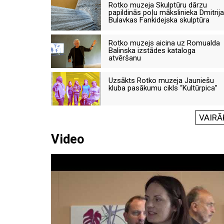
Rotko muzeja Skulptūru dārzu
papildinās poļu mākslinieka Dmitrija
Bulavkas Fankidejska skulptūra
Rotko muzejs aicina uz Romualda
Balinska izstādes kataloga
atvēršanu
Uzsākts Rotko muzeja Jauniešu
kluba pasākumu cikls “Kultūrpica”
VAIRĀ
Video