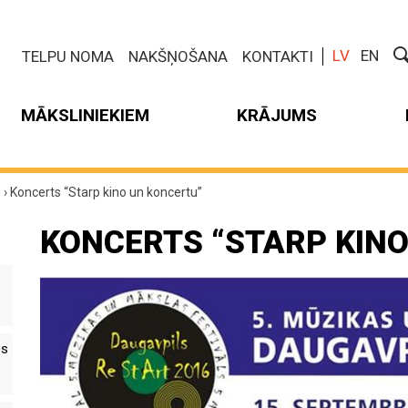
LV
EN
TELPU NOMA
NAKŠŅOŠANA
KONTAKTI
MĀKSLINIEKIEM
KRĀJUMS
m
›
Koncerts “Starp kino un koncertu”
KONCERTS “STARP KIN
es