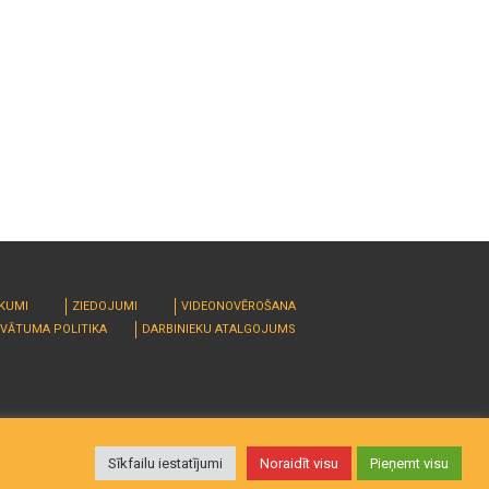
RKUMI
ZIEDOJUMI
VIDEONOVĒROŠANA
IVĀTUMA POLITIKA
DARBINIEKU ATALGOJUMS
Sīkfailu iestatījumi
Noraidīt visu
Pieņemt visu