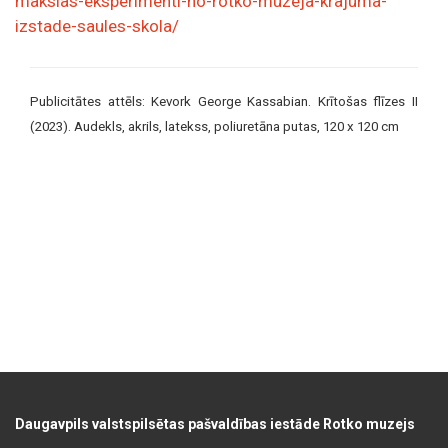
makslas-eksperimenti-no-rotko-muzeja-krajuma-
izstade-saules-skola/
Publicitātes attēls: Kevork George Kassabian. Krītošas flīzes II
(2023). Audekls, akrils, latekss, poliuretāna putas, 120 x 120 cm
Daugavpils valstspilsētas pašvaldības iestāde Rotko muzejs