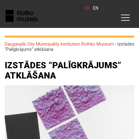
LV
EN
Daugavpils City Municipality Institution Rothko Museum
›
Izstādes
“Palīgkrājums” atklāšana
IZSTĀDES “PALĪGKRĀJUMS”
ATKLĀŠANA