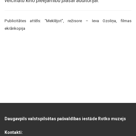
veicinātu kino pieejamību plašai auditorijai.
Publicitātes attēls: “Meklējot”, režisore – Ieva Ozoliņa, filmas
ekrānkopija
Daugavpils valstspilsētas pašvaldības iestāde Rotko muzejs
Kontakti: