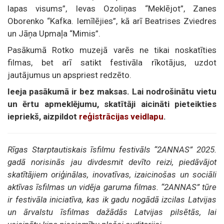
lapas visums”, Ievas Ozoliņas “Meklējot”, Zanes
Oborenko “Kafka. Iemīlējies”, kā arī Beatrises Zviedres
un Jāņa Upmaļa “Mimis”.
Pasākumā Rotko muzejā varēs ne tikai noskatīties
filmas, bet arī satikt festivāla rīkotājus, uzdot
jautājumus un apspriest redzēto.
Ieeja pasākumā ir bez maksas. Lai nodrošinātu vietu
un ērtu apmeklējumu, skatītāji aicināti pieteikties
iepriekš, aizpildot
reģistrācijas veidlapu
.
Rīgas Starptautiskais īsfilmu festivāls “2ANNAS” 2025.
gadā norisinās jau divdesmit devīto reizi, piedāvājot
skatītājiem oriģinālas, inovatīvas, izaicinošas un sociāli
aktīvas īsfilmas un vidēja garuma filmas. “2ANNAS” tūre
ir festivāla iniciatīva, kas ik gadu nogādā izcilas Latvijas
un ārvalstu īsfilmas dažādās Latvijas pilsētās, lai