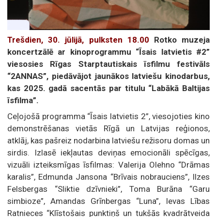
Trešdien, 30. jūlijā, pulksten 18.00
Rotko muzeja
koncertzālē ar kinoprogrammu “Īsais latvietis #2”
viesosies Rīgas Starptautiskais īsfilmu festivāls
“2ANNAS”, piedāvājot jaunākos latviešu kinodarbus,
kas 2025. gadā sacentās par titulu “Labākā Baltijas
īsfilma”.
Ceļojošā programma “Īsais latvietis 2”, viesojoties kino
demonstrēšanas vietās Rīgā un Latvijas reģionos,
atklāj, kas pašreiz nodarbina latviešu režisoru domas un
sirdis. Izlasē iekļautas deviņas emocionāli spēcīgas,
vizuāli izteiksmīgas īsfilmas: Valerija Olehno “Drāmas
karalis”, Edmunda Jansona “Brīvais nobrauciens”, Ilzes
Felsbergas “Sliktie dzīvnieki”, Toma Burāna “Garu
simbioze”, Amandas Grīnbergas “Luna”, Ievas Lības
Ratnieces “Klīstošais punktiņš un tukšās kvadrātveida