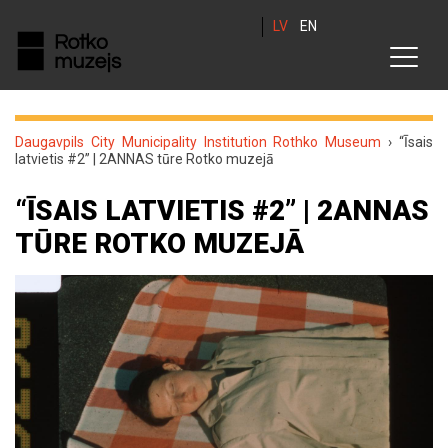
LV
EN
Daugavpils City Municipality Institution Rothko Museum
›
“Īsais
latvietis #2” | 2ANNAS tūre Rotko muzejā
“ĪSAIS LATVIETIS #2” | 2ANNAS
TŪRE ROTKO MUZEJĀ