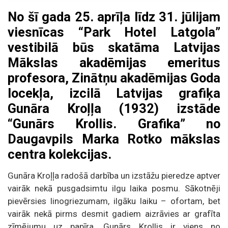
No šī gada 25. aprīļa līdz 31. jūlijam
viesnīcas “Park Hotel Latgola”
vestibilā būs skatāma Latvijas
Mākslas akadēmijas emeritus
profesora, Zinātņu akadēmijas Goda
locekļa, izcilā Latvijas grafiķa
Gunāra Kroļļa (1932) izstāde
“Gunārs Krollis. Grafika” no
Daugavpils Marka Rotko mākslas
centra kolekcijas.
Gunāra Kroļļa radošā darbība un izstāžu pieredze aptver
vairāk nekā pusgadsimtu ilgu laika posmu. Sākotnēji
pievērsies linogriezumam, ilgāku laiku – ofortam, bet
vairāk nekā pirms desmit gadiem aizrāvies ar grafīta
zīmējumu uz papīra. Gunārs Krollis ir viens no