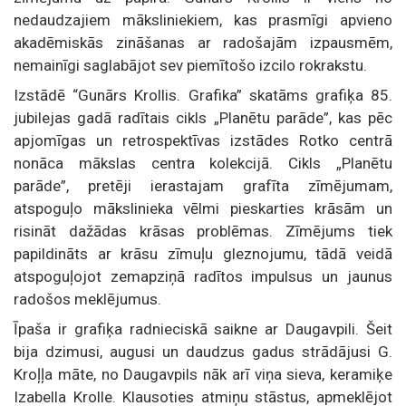
nedaudzajiem māksliniekiem, kas prasmīgi apvieno
akadēmiskās zināšanas ar radošajām izpausmēm,
nemainīgi saglabājot sev piemītošo izcilo rokrakstu.
Izstādē “Gunārs Krollis. Grafika” skatāms grafiķa 85.
jubilejas gadā radītais cikls „Planētu parāde”, kas pēc
apjomīgas un retrospektīvas izstādes Rotko centrā
nonāca mākslas centra kolekcijā. Cikls „Planētu
parāde”, pretēji ierastajam grafīta zīmējumam,
atspoguļo mākslinieka vēlmi pieskarties krāsām un
risināt dažādas krāsas problēmas. Zīmējums tiek
papildināts ar krāsu zīmuļu gleznojumu, tādā veidā
atspoguļojot zemapziņā radītos impulsus un jaunus
radošos meklējumus.
Īpaša ir grafiķa radnieciskā saikne ar Daugavpili. Šeit
bija dzimusi, augusi un daudzus gadus strādājusi G.
Kroļļa māte, no Daugavpils nāk arī viņa sieva, keramiķe
Izabella Krolle. Klausoties atmiņu stāstus, apmeklējot