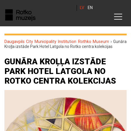
LV
EN
Daugavpils City Municipality Institution Rothko Museum
›
Gunāra
Kroļļa izstāde Park Hotel Latgola no Rotko centra kolekcijas
GUNĀRA KROĻĻA IZSTĀDE
PARK HOTEL LATGOLA NO
ROTKO CENTRA KOLEKCIJAS