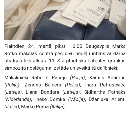
Piektdien, 24. martā, plkst. 16.00 Daugavpils Marka
Rotko mākslas centrā pēc divu nedēļu intensīva darba
studijās tiks atklāta 11. Starptautiskā Latgales grafikas
simpozija noslēguma izstāde un sveikti tā dalībnieki.
Mākslinieki Roberts Rabejs
(Polija)
, Kamils Adamus
(Polija)
, Zenons Balcers
(Polija)
, Ināra Petruseviča
(Latvija)
, Liena Bondare
(Latvija)
, Sidharths Pathaks
(Nīderlande)
, Ineke Domke
(Vācija)
, Džanluka Arienti
(Itālija)
, Marko Poma
(Itālija).