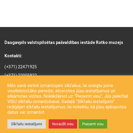
Daugavpils valstspilsētas pašvaldības iestāde Rotko muzejs
Kontakti:
(+371) 22471925
(+371) 22005822
rotkomuzejs@daugavpils.lv
Mēs savā vietnē izmantojam sīkfailus, lai sniegtu jums
visatbilstošāko pieredzi, atceroties jūsu iestatījumus un
Mihaila iela 3, Daugavpils,
atkārtotas vizītes. Noklikšķinot uz “Pieņemt visu”, Jūs piekrītat
LV-5401, Latvija
VISU sīkfailu izmantošanai. Sadaļā “Sīkfailu iestatījumi”
rediģējiet sīkfailu iestatījumus, lai noteiktu, kā jūsu apkopotos
datus var izmantot.
Sīkfailu iestatījumi
Noraidīt visu
Pieņemt visu