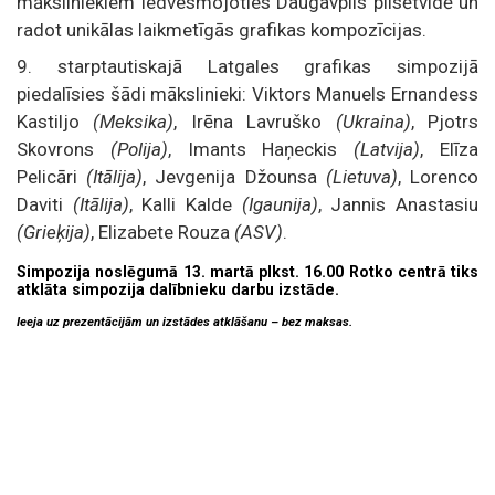
māksliniekiem iedvesmojoties Daugavpils pilsētvidē un
radot unikālas laikmetīgās grafikas kompozīcijas.
9. starptautiskajā Latgales grafikas simpozijā
piedalīsies šādi mākslinieki: Viktors Manuels Ernandess
Kastiljo
(Meksika)
, Irēna Lavruško
(Ukraina)
, Pjotrs
Skovrons
(Polija)
, Imants Haņeckis
(Latvija)
, Elīza
Pelicāri
(Itālija)
, Jevgenija Džounsa
(Lietuva)
, Lorenco
Daviti
(Itālija)
, Kalli Kalde
(Igaunija)
, Jannis Anastasiu
(Grieķija)
, Elizabete Rouza
(ASV)
.
Simpozija noslēgumā 13. martā plkst. 16.00 Rotko centrā tiks
atklāta simpozija dalībnieku darbu izstāde.
Ieeja uz prezentācijām un izstādes atklāšanu – bez maksas.