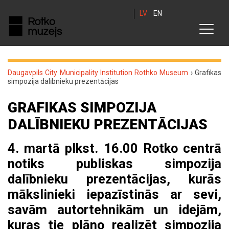
LV
EN
Daugavpils City Municipality Institution Rothko Museum
›
Grafikas
simpozija dalībnieku prezentācijas
GRAFIKAS SIMPOZIJA
DALĪBNIEKU PREZENTĀCIJAS
4. martā plkst. 16.00 Rotko centrā
notiks publiskas simpozija
dalībnieku prezentācijas, kurās
mākslinieki iepazīstinās ar sevi,
savām autortehnikām un idejām,
kuras tie plāno realizēt simpozija