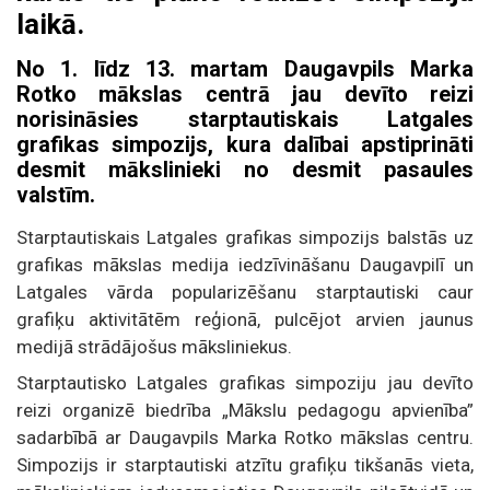
laikā.
No 1. līdz 13. martam Daugavpils Marka
Rotko mākslas centrā jau devīto reizi
norisināsies starptautiskais Latgales
grafikas simpozijs, kura dalībai apstiprināti
desmit mākslinieki no desmit pasaules
valstīm.
Starptautiskais Latgales grafikas simpozijs balstās uz
grafikas mākslas medija iedzīvināšanu Daugavpilī un
Latgales vārda popularizēšanu starptautiski caur
grafiķu aktivitātēm reģionā, pulcējot arvien jaunus
medijā strādājošus māksliniekus.
Starptautisko Latgales grafikas simpoziju jau devīto
reizi organizē biedrība „Mākslu pedagogu apvienība”
sadarbībā ar Daugavpils Marka Rotko mākslas centru.
Simpozijs ir starptautiski atzītu grafiķu tikšanās vieta,