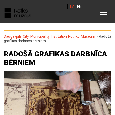
LV
EN
Daugavpils City Municipality Institution Rothko Museum
›
Radošā
grafikas darbnīca bērniem
RADOŠĀ GRAFIKAS DARBNĪCA
BĒRNIEM