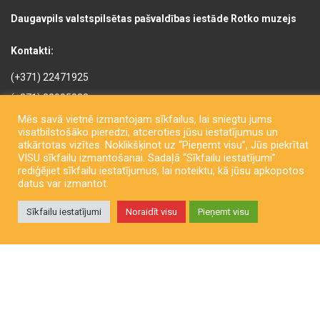
Daugavpils valstspilsētas pašvaldības iestāde Rotko muzejs
Kontakti:
(+371) 22471925
(+371) 22005822
rotkomuzejs@daugavpils.lv
Mēs savā vietnē izmantojam sīkfailus, lai sniegtu jums
visatbilstošāko pieredzi, atceroties jūsu iestatījumus un
Mihaila iela 3, Daugavpils,
atkārtotas vizītes. Noklikšķinot uz “Pieņemt visu”, Jūs piekrītat
LV-5401, Latvija
VISU sīkfailu izmantošanai. Sadaļā “Sīkfailu iestatījumi”
rediģējiet sīkfailu iestatījumus, lai noteiktu, kā jūsu apkopotos
datus var izmantot.
Sīkfailu iestatījumi
Noraidīt visu
Pieņemt visu
Copyright © Daugavpils City Municipality Institution Rothko Museum
2026. All rights reserved. Izstrādāja
LatInSoft
.