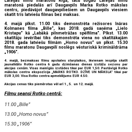
Latvijas filmu maratonu Rīgā, taču šogad Latvijas filmu
maratonā piedalās arī Daugavpils Marka Rotko mākslas
centrs, piedāvājot daugavpiliešiem un Daugavpils viesiem
skatīt trīs latviešu filmas bez maksas.
4. maijā plkst. 11.00 tiks demonstrēta režisores Ināras
Kolmanes filma „Bille”, kas 2018. gadā saņēma „Lielo
Kristapu” kā „Labākā pilnmetrāžas spēlfilma”. Plkst. 13.00
skatītāju ievērībai tiks demonstrēta viena no skatītākajām
2018. gada latviešu filmām „Homo novus” un plkst. 15.30
filmu maratonu Daugavpilī noslēgs vēsturiskā krimināldrāma
„1906”.
4. maijā, bezmaksas filmu apskates starplaikos, ikvienam iespēja skatīt
jaunatklāto Rotko centra 6 gadu dzimšanas dienas izstāžu sezonu par
akcijas cenām. Visas mainīgās izstādes tikai par EUR 1,50. Pastāvīgā Rotko
mākslas centra ekspozīcija „MARKS ROTKO. DZĪVE UN MĀKSLA” tikai par
EUR 3,00. Visa Rotko centra apmeklējums EUR 4.50.
Akcijas cenas tiks piemērotas vēl arī 1., 5. un 12. maijā.
Filmu seansi Rotko centrā:
11.00
„Bille”
13.00 „Homo novus”
15.30 „1906”