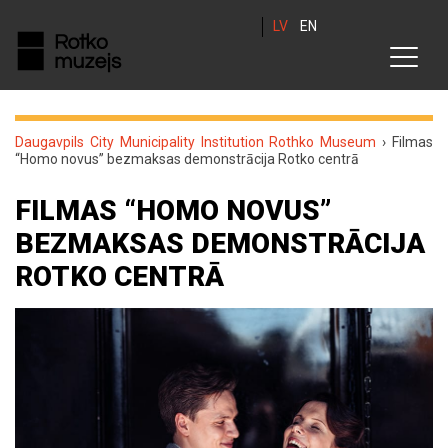
LV
EN
Daugavpils City Municipality Institution Rothko Museum
›
Filmas
“Homo novus” bezmaksas demonstrācija Rotko centrā
FILMAS “HOMO NOVUS”
BEZMAKSAS DEMONSTRĀCIJA
ROTKO CENTRĀ