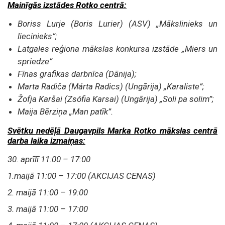
Mainīgās izstādes Rotko centrā:
Boriss Lurje (Boris Lurier) (ASV) „Mākslinieks un
liecinieks”;
Latgales reģiona mākslas konkursa izstāde „Miers un
spriedze”
Fīnas grafikas darbnīca (Dānija);
Marta Radiča (Márta Radics) (Ungārija) „Karaliste”;
Žofja Karšai (Zsófia Karsai) (Ungārija) „Soli pa solim”;
Maija Bērziņa „Man patīk”.
Svētku nedēļā Daugavpils Marka Rotko mākslas centrā
darba laika izmaiņas:
30. aprīlī 11:00 – 17:00
1.maijā 11:00 – 17:00 (AKCIJAS CENAS)
2. maijā 11:00 – 19:00
3. maijā 11:00 – 17:00