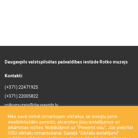
Daugavpils valstspilsētas pašvaldības iestāde Rotko muzejs
Kontakti:
(+371) 22471925
(+371) 22005822
rotkomuzejs@daugavpils.lv
Mihaila iela 3, Daugavpils,
Mēs savā vietnē izmantojam sīkfailus, lai sniegtu jums
LV-5401, Latvija
visatbilstošāko pieredzi, atceroties jūsu iestatījumus un
atkārtotas vizītes. Noklikšķinot uz “Pieņemt visu”, Jūs piekrītat
VISU sīkfailu izmantošanai. Sadaļā “Sīkfailu iestatījumi”